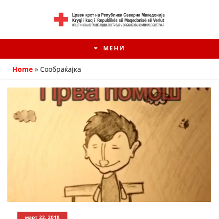
МЕНИ
Home
»
Сообраќајка
HISTORIA E KRYQIT TË KUQ
ИСТОРИЈАТ НА ДВИЖЕЊЕТО
март 22, 2018