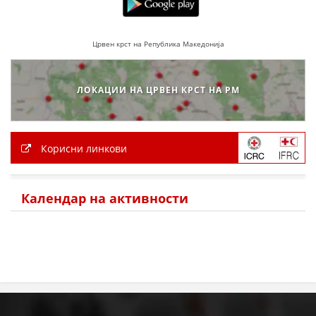
МЕЃУНАРОДНА СОРАБОТКА
Црвен крст на Република Македонија
ДОГОВОРИ
ЗНАЧЕЊЕ НА СЛУЖБАТА ЗА БАРАЊЕ
ЛОКАЦИИ НА ЦРВЕН КРСТ НА РМ
ФОРМУЛАРИ ЗА БАРАЊА
ЗДРАВСТВЕНО ПРЕВЕНТИВНА ДЕЈНОСТ
Корисни линкови
ПРВА ПОМОШ
КРВОДАРИТЕЛСТВО
Календар на активности
ИНФОРМАЦИИ ЗА БОЛЕСТИ
МЕНАЏМЕНТ НА ВОЛОНТЕРИ
ЗА НАС