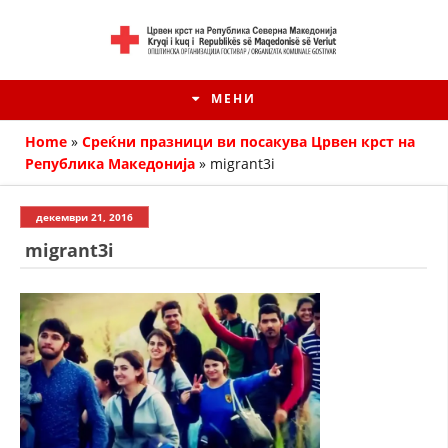
МЕНИ
Home
»
Среќни празници ви посакува Црвен крст на
Република Македонија
»
migrant3i
декември 21, 2016
migrant3i
HISTORIA E KRYQIT TË KUQ
ИСТОРИЈАТ НА ДВИЖЕЊЕТО