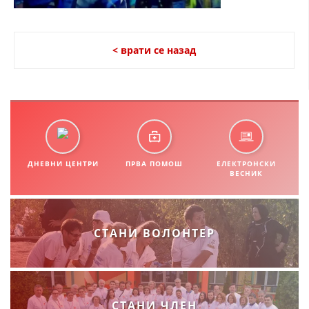
СТРУКТУРА НА ОРГАНИЗАЦИЈАТА
КОНТАКТ ИНФОРМАЦИИ
< врати се назад
ЧЛЕНСТВО ВО ПРОФЕСИОНАЛНИ ТЕЛА
ЗАКОН ЗА ЦКРМ
СТАТУТ НА ЦКРМ
ДНЕВНИ ЦЕНТРИ
ПРВА ПОМОШ
ЕЛЕКТРОНСКИ
ВЕСНИК
ОРГАНИЗАЦИЈА И РАЗВОЈ
СТАНИ ВОЛОНТЕР
РАКОВОДЕН ОДБОР
СОБРАНИЕ
СТРУКТУРА И ОРГАНИЗАЦИОНА ПОСТАВЕНОСТ
СТАНИ ЧЛЕН