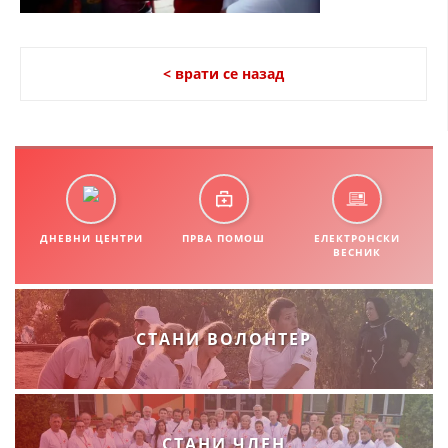
СТРУКТУРА НА ОРГАНИЗАЦИЈАТА
КОНТАКТ ИНФОРМАЦИИ
< врати се назад
ЧЛЕНСТВО ВО ПРОФЕСИОНАЛНИ ТЕЛА
ЗАКОН ЗА ЦКРМ
СТАТУТ НА ЦКРМ
ДНЕВНИ ЦЕНТРИ
ПРВА ПОМОШ
ЕЛЕКТРОНСКИ
ВЕСНИК
ОРГАНИЗАЦИЈА И РАЗВОЈ
СТАНИ ВОЛОНТЕР
РАКОВОДЕН ОДБОР
СОБРАНИЕ
СТРУКТУРА И ОРГАНИЗАЦИОНА ПОСТАВЕНОСТ
СТАНИ ЧЛЕН