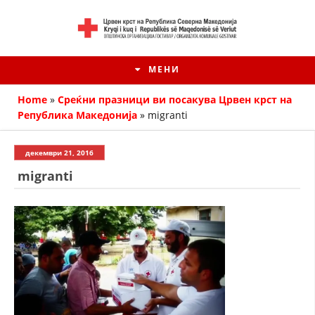
МЕНИ
Home
»
Среќни празници ви посакува Црвен крст на
Република Македонија
»
migranti
декември 21, 2016
migranti
HISTORIA E KRYQIT TË KUQ
ИСТОРИЈАТ НА ДВИЖЕЊЕТО