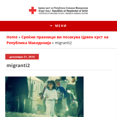
МЕНИ
Home
»
Среќни празници ви посакува Црвен крст на
Република Македонија
»
migranti2
декември 21, 2016
migranti2
HISTORIA E KRYQIT TË KUQ
ИСТОРИЈАТ НА ДВИЖЕЊЕТО