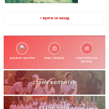
СТРУКТУРА НА ОРГАНИЗАЦИЈАТА
КОНТАКТ ИНФОРМАЦИИ
< врати се назад
ЧЛЕНСТВО ВО ПРОФЕСИОНАЛНИ ТЕЛА
ЗАКОН ЗА ЦКРМ
СТАТУТ НА ЦКРМ
ДНЕВНИ ЦЕНТРИ
ПРВА ПОМОШ
ЕЛЕКТРОНСКИ
ВЕСНИК
ОРГАНИЗАЦИЈА И РАЗВОЈ
СТАНИ ВОЛОНТЕР
РАКОВОДЕН ОДБОР
СОБРАНИЕ
СТРУКТУРА И ОРГАНИЗАЦИОНА ПОСТАВЕНОСТ
СТАНИ ЧЛЕН