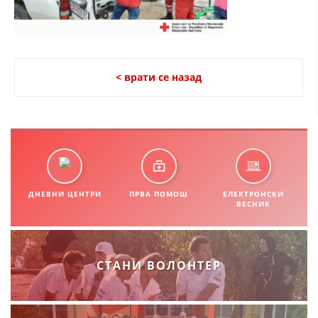
СТРУКТУРА НА ОРГАНИЗАЦИЈАТА
КОНТАКТ ИНФОРМАЦИИ
ЧЛЕНСТВО ВО ПРОФЕСИОНАЛНИ ТЕЛА
< врати се назад
ЗАКОН ЗА ЦКРМ
СТАТУТ НА ЦКРМ
ДНЕВНИ ЦЕНТРИ
ПРВА ПОМОШ
ЕЛЕКТРОНСКИ
ВЕСНИК
ОРГАНИЗАЦИЈА И РАЗВОЈ
РАКОВОДЕН ОДБОР
СТАНИ ВОЛОНТЕР
СОБРАНИЕ
СТРУКТУРА И ОРГАНИЗАЦИОНА ПОСТАВЕНОСТ