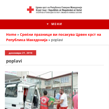
МЕНИ
Home
»
Среќни празници ви посакува Црвен крст на
Република Македонија
»
poplavi
декември 21, 2016
poplavi
HISTORIA E KRYQIT TË KUQ
ИСТОРИЈАТ НА ДВИЖЕЊЕТО