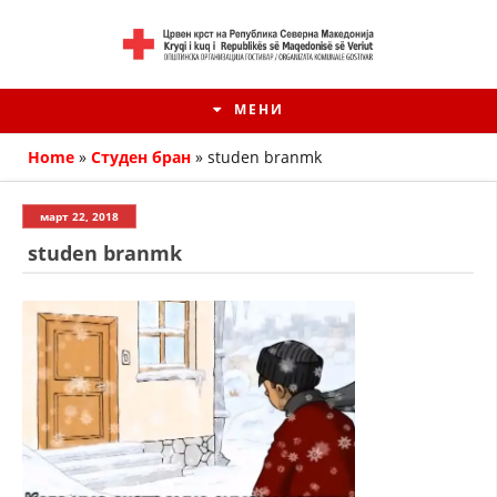
МЕНИ
Home
»
Студен бран
»
studen branmk
март 22, 2018
studen branmk
HISTORIA E KRYQIT TË KUQ
ИСТОРИЈАТ НА ДВИЖЕЊЕТО