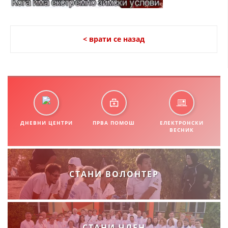
СТРУКТУРА НА ОРГАНИЗАЦИЈАТА
КОНТАКТ ИНФОРМАЦИИ
< врати се назад
ЧЛЕНСТВО ВО ПРОФЕСИОНАЛНИ ТЕЛА
ЗАКОН ЗА ЦКРМ
СТАТУТ НА ЦКРМ
ДНЕВНИ ЦЕНТРИ
ПРВА ПОМОШ
ЕЛЕКТРОНСКИ
ВЕСНИК
ОРГАНИЗАЦИЈА И РАЗВОЈ
СТАНИ ВОЛОНТЕР
РАКОВОДЕН ОДБОР
СОБРАНИЕ
СТРУКТУРА И ОРГАНИЗАЦИОНА ПОСТАВЕНОСТ
СТАНИ ЧЛЕН