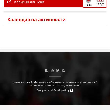
Корисни линкови
МЕЃУНАРОДНА СОРАБОТКА
ДОГОВОРИ
Календар на активности
ЗНАЧЕЊЕ НА СЛУЖБАТА ЗА БАРАЊЕ
ФОРМУЛАРИ ЗА БАРАЊА
ЗДРАВСТВЕНО ПРЕВЕНТИВНА ДЕЈНОСТ
ПРВА ПОМОШ
КРВОДАРИТЕЛСТВО
ИНФОРМАЦИИ ЗА БОЛЕСТИ
МЕНАЏМЕНТ НА ВОЛОНТЕРИ
Црвен крст на Р. Македонија - Општинска организација Центар, Клуб
на млади ©. Сите права задржани. 2026
Designed and Developed by
AA
ЗА НАС