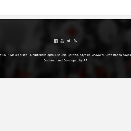
МЕЃУНАРОДНА СОРАБОТКА
ДОГОВОРИ
ЗНАЧЕЊЕ НА СЛУЖБАТА ЗА БАРАЊЕ
ФОРМУЛАРИ ЗА БАРАЊА
ЗДРАВСТВЕНО ПРЕВЕНТИВНА ДЕЈНОСТ
т на Р. Македонија - Општинска организација Центар, Клуб на млади ©. Сите права задр
Designed and Developed by
AA
ПРВА ПОМОШ
КРВОДАРИТЕЛСТВО
ИНФОРМАЦИИ ЗА БОЛЕСТИ
МЕНАЏМЕНТ НА ВОЛОНТЕРИ
ЗА НАС