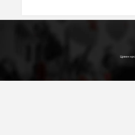
Црвен крс