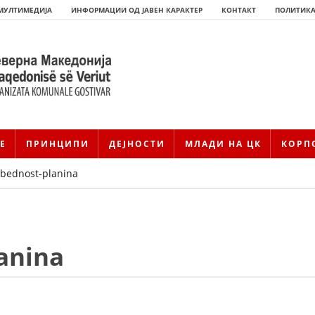
МУЛТИМЕДИЈА
ИНФОРМАЦИИ ОД ЈАВЕН КАРАКТЕР
КОНТАКТ
ПОЛИТИКА
Е
ПРИНЦИПИ
ДЕЈНОСТИ
МЛАДИ НА ЦК
КОРП
bednost-planina
anina
HISTORIA E KRYQIT TË KUQ
ИСТОРИЈАТ НА ДВИЖЕЊЕТО