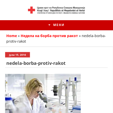
МЕНИ
Home
»
Недела на борба против ракот
»
nedela-borba-
protiv-rakot
јули 15, 2016
nedela-borba-protiv-rakot
HISTORIA E KRYQIT TË KUQ
ИСТОРИЈАТ НА ДВИЖЕЊЕТО