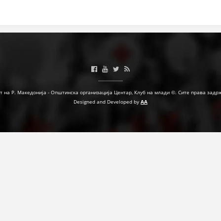
МЕЃУНАРОДНА СОРАБОТКА
ДОГОВОРИ
ЗНАЧЕЊЕ НА СЛУЖБАТА ЗА БАРАЊЕ
ФОРМУЛАРИ ЗА БАРАЊА
ЗДРАВСТВЕНО ПРЕВЕНТИВНА ДЕЈНОСТ
т на Р. Македонија - Општинска организација Центар, Клуб на млади ©. Сите права задр
Designed and Developed by
AA
ПРВА ПОМОШ
КРВОДАРИТЕЛСТВО
ИНФОРМАЦИИ ЗА БОЛЕСТИ
МЕНАЏМЕНТ НА ВОЛОНТЕРИ
ЗА НАС