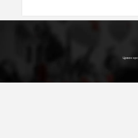
Црвен крс