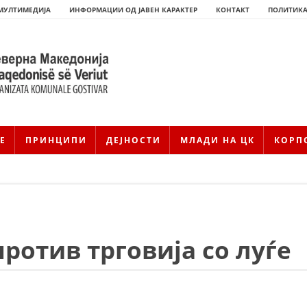
МУЛТИМЕДИЈА
ИНФОРМАЦИИ ОД ЈАВЕН КАРАКТЕР
КОНТАКТ
ПОЛИТИКА
Е
ПРИНЦИПИ
ДЕЈНОСТИ
МЛАДИ НА ЦК
КОРП
ротив трговија со луѓе
HISTORIA E KRYQIT TË KUQ
ИСТОРИЈАТ НА ДВИЖЕЊЕТО