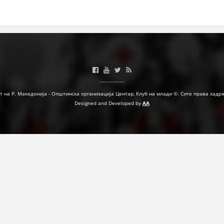
МЕЃУНАРОДНА СОРАБОТКА
ДОГОВОРИ
ЗНАЧЕЊЕ НА СЛУЖБАТА ЗА БАРАЊЕ
ФОРМУЛАРИ ЗА БАРАЊА
ЗДРАВСТВЕНО ПРЕВЕНТИВНА ДЕЈНОСТ
т на Р. Македонија - Општинска организација Центар, Клуб на млади ©. Сите права задр
Designed and Developed by
AA
ПРВА ПОМОШ
КРВОДАРИТЕЛСТВО
ИНФОРМАЦИИ ЗА БОЛЕСТИ
МЕНАЏМЕНТ НА ВОЛОНТЕРИ
ЗА НАС