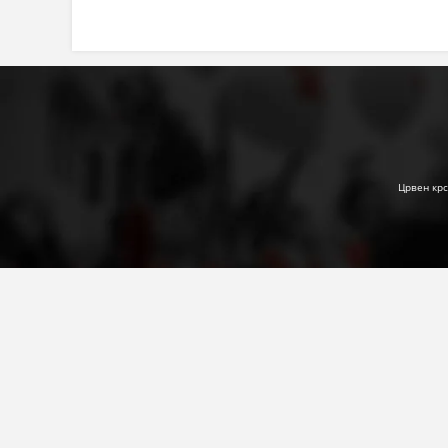
Црвен крс