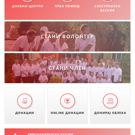
СТРУКТУРА НА ОРГАНИЗАЦИЈАТА
ДНЕВНИ ЦЕНТРИ
ПРВА ПОМОШ
ЕЛЕКТРОНСКИ
ВЕСНИК
КОНТАКТ ИНФОРМАЦИИ
ЧЛЕНСТВО ВО ПРОФЕСИОНАЛНИ ТЕЛА
СТАНИ ВОЛОНТЕР
ЗАКОН ЗА ЦКРМ
СТАТУТ НА ЦКРМ
СТАНИ ЧЛЕН
ОРГАНИЗАЦИЈА И РАЗВОЈ
РАКОВОДЕН ОДБОР
ДОНАЦИИ
ONLINE ДОНАЦИИ
ДОНИРАЈ ОБЛЕКА
СОБРАНИЕ
СТРУКТУРА И ОРГАНИЗАЦИОНА ПОСТАВЕНОСТ
КРВОДАРИТЕЛСКИ АКЦИИ