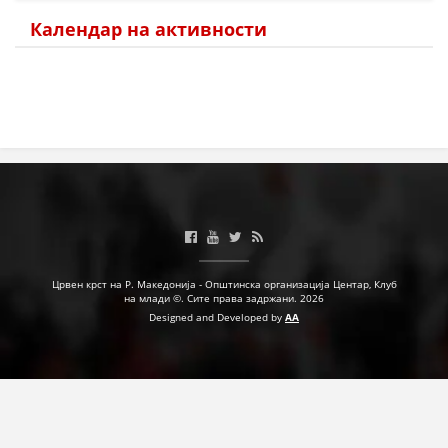
Календар на активности
МЕЃУНАРОДНА СОРАБОТКА
ДОГОВОРИ
ЗНАЧЕЊЕ НА СЛУЖБАТА ЗА БАРАЊЕ
ФОРМУЛАРИ ЗА БАРАЊА
ЗДРАВСТВЕНО ПРЕВЕНТИВНА ДЕЈНОСТ
ПРВА ПОМОШ
КРВОДАРИТЕЛСТВО
Црвен крст на Р. Македонија - Општинска организација Центар, Клуб
ИНФОРМАЦИИ ЗА БОЛЕСТИ
на млади ©. Сите права задржани. 2026
Designed and Developed by
AA
МЕНАЏМЕНТ НА ВОЛОНТЕРИ
ЗА НАС