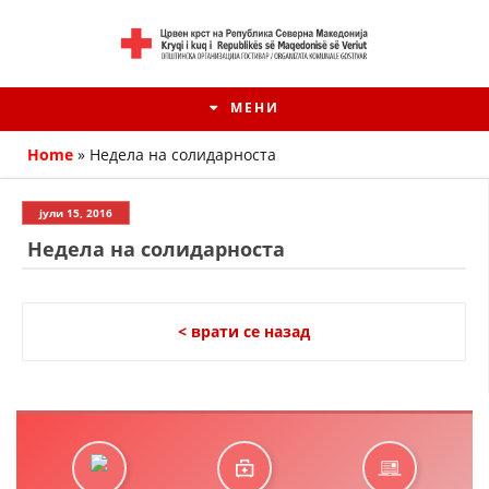
МЕНИ
Home
»
Недела на солидарноста
јули 15, 2016
Недела на солидарноста
< врати се назад
HISTORIA E KRYQIT TË KUQ
ИСТОРИЈАТ НА ДВИЖЕЊЕТО