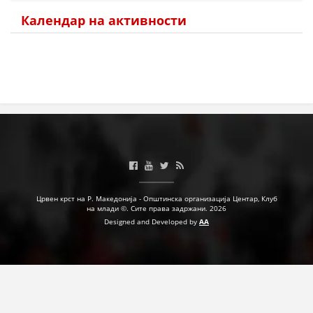
Календар на активности
МЕЃУНАРОДНА СОРАБОТКА
ДОГОВОРИ
ЗНАЧЕЊЕ НА СЛУЖБАТА ЗА БАРАЊЕ
ФОРМУЛАРИ ЗА БАРАЊА
ЗДРАВСТВЕНО ПРЕВЕНТИВНА ДЕЈНОСТ
ПРВА ПОМОШ
КРВОДАРИТЕЛСТВО
Црвен крст на Р. Македонија - Општинска организација Центар, Клуб
ИНФОРМАЦИИ ЗА БОЛЕСТИ
на млади ©. Сите права задржани. 2026
Designed and Developed by
AA
МЕНАЏМЕНТ НА ВОЛОНТЕРИ
ЗА НАС