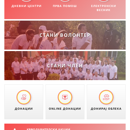
СТРУКТУРА НА ОРГАНИЗАЦИЈАТА
ДНЕВНИ ЦЕНТРИ
ПРВА ПОМОШ
ЕЛЕКТРОНСКИ
ВЕСНИК
КОНТАКТ ИНФОРМАЦИИ
ЧЛЕНСТВО ВО ПРОФЕСИОНАЛНИ ТЕЛА
СТАНИ ВОЛОНТЕР
ЗАКОН ЗА ЦКРМ
СТАТУТ НА ЦКРМ
СТАНИ ЧЛЕН
ОРГАНИЗАЦИЈА И РАЗВОЈ
РАКОВОДЕН ОДБОР
ДОНАЦИИ
ONLINE ДОНАЦИИ
ДОНИРАЈ ОБЛЕКА
СОБРАНИЕ
СТРУКТУРА И ОРГАНИЗАЦИОНА ПОСТАВЕНОСТ
КРВОДАРИТЕЛСКИ АКЦИИ