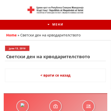
МЕНИ
Home
»
Светски ден на крводарителството
јули 13, 2016
Светски ден на крводарителството
< врати се назад
HISTORIA E KRYQIT TË KUQ
ИСТОРИЈАТ НА ДВИЖЕЊЕТО