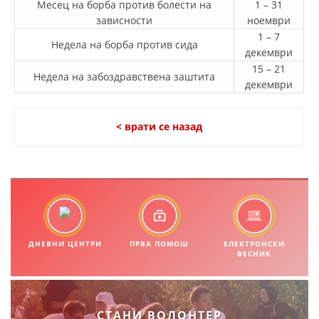
Месец на борба против болести на
1 – 31
зависности
ноември
ДИСЕМИНАЦИЈА
1 – 7
Недела на борба против сида
MЕЃУНАРОДНО ХУМАНИТАРНО ПРАВО
декември
15 – 21
ПРОМОЦИЈА НА ХУМАНИ ВРЕДНОСТИ
Недела на забоздравствена заштита
декември
УПОТРЕБА И ЗАШТИТА НА АМБЛЕМОТ
< врати се назад
СОЦИЈАЛНО ХУМАНИТАРНА ДЕЈНОСТ
КАКО ДА ДОНИРАТЕ
ПОДГОТВЕНОСТ И ДЕЈСТВО ПРИ КАТАСТРОФИ
ТИМОВИ НА ООЦК
СПАСИТЕЛНА СТАНИЦА ВОДНО
ДНЕВНИ ЦЕНТРИ
ПРВА ПОМОШ
ЕЛЕКТРОНСКИ
ВЕСНИК
ПРОЕКТИ – ПОДГОТВЕНОСТ И ДЕЈСТВУВАЊЕ ПРИ КАТАСТРОФИ
ОДНОСИ СО ЈАВНОСТ
СТАНИ ВОЛОНТЕР
ИСТРАЖУВАЊЕ НА ЈАВНО МИСЛЕЊЕ