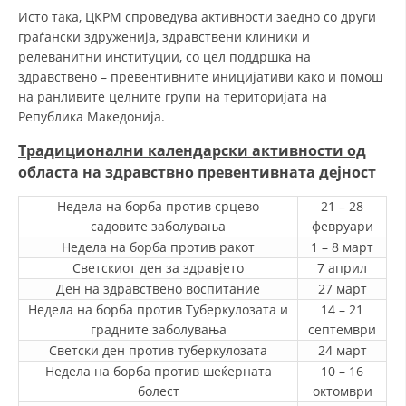
СТРУКТУРА НА ОРГАНИЗАЦИЈАТА
Исто така, ЦКРМ спроведува активности заедно со други
граѓански здруженија, здравствени клиники и
КОНТАКТ ИНФОРМАЦИИ
релеванитни институции, со цел поддршка на
здравствено – превентивните иницијативи како и помош
ЧЛЕНСТВО ВО ПРОФЕСИОНАЛНИ ТЕЛА
на ранливите целните групи на територијата на
Република Македонија.
Традиционални календарски активности од
ЗАКОН ЗА ЦКРМ
областа на здравствно превентивната дејност
СТАТУТ НА ЦКРМ
Недела на борба против срцево
21 – 28
садовите заболувања
февруари
Недела на борба против ракот
1 – 8 март
Светскиот ден за здравјето
7 април
Ден на здравствено воспитание
27 март
ОРГАНИЗАЦИЈА И РАЗВОЈ
Недела на борба против Туберкулозата и
14 – 21
градните заболувања
септември
РАКОВОДЕН ОДБОР
Светски ден против туберкулозата
24 март
СОБРАНИЕ
Недела на борба против шеќерната
10 – 16
болест
октомври
СТРУКТУРА И ОРГАНИЗАЦИОНА ПОСТАВЕНОСТ