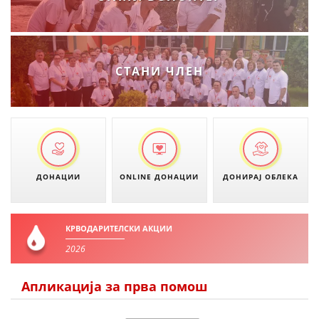
МЕЃУНАРОДНА СОРАБОТКА
ДОГОВОРИ
СТАНИ ЧЛЕН
ЗНАЧЕЊЕ НА СЛУЖБАТА ЗА БАРАЊЕ
ФОРМУЛАРИ ЗА БАРАЊА
ЗДРАВСТВЕНО ПРЕВЕНТИВНА ДЕЈНОСТ
ПРВА ПОМОШ
ДОНАЦИИ
ONLINE ДОНАЦИИ
ДОНИРАЈ ОБЛЕКА
КРВОДАРИТЕЛСТВО
ИНФОРМАЦИИ ЗА БОЛЕСТИ
КРВОДАРИТЕЛСКИ АКЦИИ
МЕНАЏМЕНТ НА ВОЛОНТЕРИ
2026
Апликација за прва помош
ЗА НАС