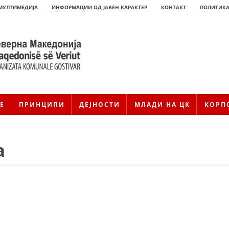
МУЛТИМЕДИЈА
ИНФОРМАЦИИ ОД ЈАВЕН КАРАКТЕР
КОНТАКТ
ПОЛИТИКА
Е
ПРИНЦИПИ
ДЕЈНОСТИ
МЛАДИ НА ЦК
КОРП
а
HISTORIA E KRYQIT TË KUQ
ИСТОРИЈАТ НА ДВИЖЕЊЕТО