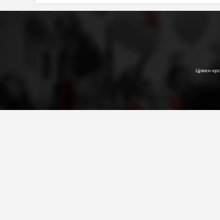
Црвен крс