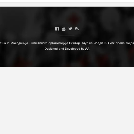
МЕЃУНАРОДНА СОРАБОТКА
ДОГОВОРИ
ЗНАЧЕЊЕ НА СЛУЖБАТА ЗА БАРАЊЕ
т на Р. Македонија - Општинска организација Центар, Клуб на млади ©. Сите права задр
ФОРМУЛАРИ ЗА БАРАЊА
Designed and Developed by
AA
ЗДРАВСТВЕНО ПРЕВЕНТИВНА ДЕЈНОСТ
ПРВА ПОМОШ
КРВОДАРИТЕЛСТВО
ИНФОРМАЦИИ ЗА БОЛЕСТИ
МЕНАЏМЕНТ НА ВОЛОНТЕРИ
ЗА НАС