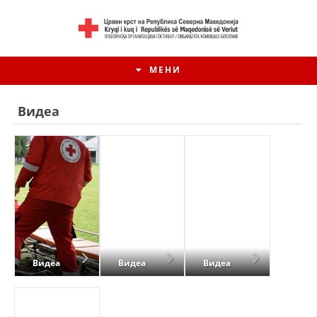
МЕНИ
Видеа
Видеа
Видеа
Видеа
HISTORIA E KRYQIT TË KUQ
од
од
од
вежби
катастрофи
настани
ИСТОРИЈАТ НА ДВИЖЕЊЕТО