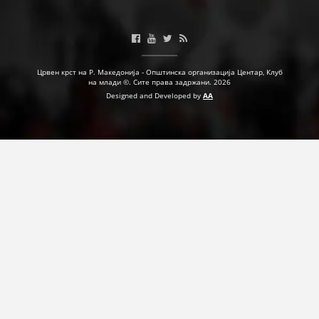
ДЕЈСТВУВАЊЕ
Црвен крст на Р. Македонија - Општинска организација Центар, Клуб
на млади ©. Сите права задржани. 2026
ПРИРАЧНИЦИ
Designed and Developed by
AA
СТРАТЕГИИ
ЕДУКАТИВНО ИНФОРМАТИВНИ МАТЕРИЈАЛИ
БРОШУРИ
ПОСТЕРИ
ПРЕЗЕНТАЦИИ