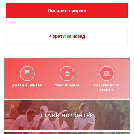
СТРУКТУРА НА ОРГАНИЗАЦИЈАТА
КОНТАКТ ИНФОРМАЦИИ
ЧЛЕНСТВО ВО ПРОФЕСИОНАЛНИ ТЕЛА
< врати се назад
ЗАКОН ЗА ЦКРМ
СТАТУТ НА ЦКРМ
ДНЕВНИ ЦЕНТРИ
ПРВА ПОМОШ
ЕЛЕКТРОНСКИ
ВЕСНИК
ОРГАНИЗАЦИЈА И РАЗВОЈ
РАКОВОДЕН ОДБОР
СТАНИ ВОЛОНТЕР
СОБРАНИЕ
СТРУКТУРА И ОРГАНИЗАЦИОНА ПОСТАВЕНОСТ