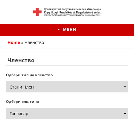
МЕНИ
Home
»
Членство
Членство
Одбери тип на членство
Одбери општина
HISTORIA E KRYQIT TË KUQ
ИСТОРИЈАТ НА ДВИЖЕЊЕТО