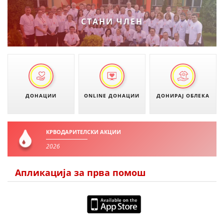
ДИСЕМИНАЦИЈА
СТАНИ ЧЛЕН
MЕЃУНАРОДНО ХУМАНИТАРНО ПРАВО
ПРОМОЦИЈА НА ХУМАНИ ВРЕДНОСТИ
УПОТРЕБА И ЗАШТИТА НА АМБЛЕМОТ
СОЦИЈАЛНО ХУМАНИТАРНА ДЕЈНОСТ
ДОНАЦИИ
ONLINE ДОНАЦИИ
ДОНИРАЈ ОБЛЕКА
КАКО ДА ДОНИРАТЕ
ПОДГОТВЕНОСТ И ДЕЈСТВО ПРИ КАТАСТРОФИ
КРВОДАРИТЕЛСКИ АКЦИИ
2026
ТИМОВИ НА ООЦК
СПАСИТЕЛНА СТАНИЦА ВОДНО
Апликација за прва помош
ПРОЕКТИ – ПОДГОТВЕНОСТ И ДЕЈСТВУВАЊЕ ПРИ КАТАСТРОФИ
ОДНОСИ СО ЈАВНОСТ
ИСТРАЖУВАЊЕ НА ЈАВНО МИСЛЕЊЕ