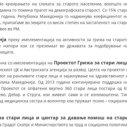
СТРУКТУРА НА ОРГАНИЗАЦИЈАТА
Во креирањето на сликата за старото население, воопшто н
дамна го помина прагот на демографската старост. Со 15% стар
КОНТАКТ ИНФОРМАЦИИ
 година, Република Македонија го надминува коефициентот н
 припаѓаме во земјите со висок степен на застапеност на стар
ЧЛЕНСТВО ВО ПРОФЕСИОНАЛНИ ТЕЛА
вее во РМ.
ија
преку имплементација на активности за грижа на старит
е напори кои се преземаат во државата за подобрување н
ЗАКОН ЗА ЦКРМ
ниците.
СТАТУТ НА ЦКРМ
Проектот Грижа за стари лиц
очна со имплементација на
искиот ЦК и Австриската агенција за развој. Целта на проектот 
вот на ранливите стари лица и зајакнување на здравствениот 
блика Македонија. Од 2013 година континуирана поддршка н
 Проектот се опфатени вкупно 360 стари лица постари од 6
ОРГАНИЗАЦИЈА И РАЗВОЈ
ево, Дебар и Струга, кои живеат сами и се изнемоштени. Ти
од медицинска сестра и волонтер кои пружаат психо – социјалн
РАКОВОДЕН ОДБОР
СОБРАНИЕ
за стари лица и центар за давање помош на стар
СТРУКТУРА И ОРГАНИЗАЦИОНА ПОСТАВЕНОСТ
 Градот Скопје и Министерството за труд и социјална политика