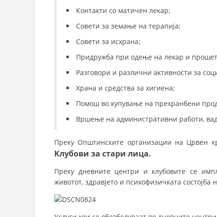
Контакти со матичен лекар;
Совети за земање на терапија;
Совети за исхрана;
Придружба при одење на лекар и прошетк
Разговори и различни активности за соци
Храна и средства за хигиена;
Помош во купување на прехранбени проду
Вршење на административни работи, вад
Преку Општинските организации на Црвен кр
Клубови за стари лица.
Преку дневните центри и клубовите се имп
животот, здравјето и психофизичката состојба н
Услуги кои се обезбедуваат во дневните центри