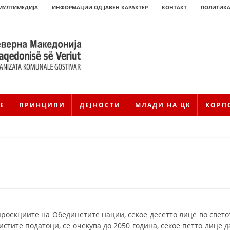
МУЛТИМЕДИЈА
ИНФОРМАЦИИ ОД ЈАВЕН КАРАКТЕР
КОНТАКТ
ПОЛИТИКА
Е
ПРИНЦИПИ
ДЕЈНОСТИ
МЛАДИ НА ЦК
КОРП
HISTORIA E KRYQIT TË KUQ
ИСТОРИЈАТ НА ДВИЖЕЊЕТО
роекциите на Обединетите нации, секое десетто лице во свето
истите податоци, се очекува до 2050 година, секое петто лице д