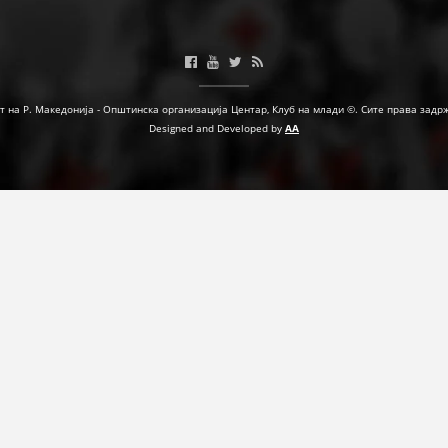
т на Р. Македонија - Општинска организација Центар, Клуб на млади ©. Сите права задр
Designed and Developed by
AA