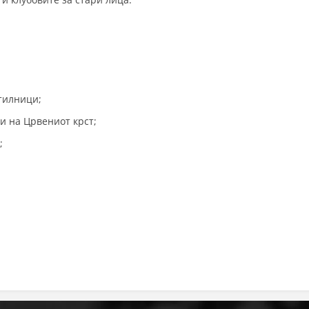
ДЕЈСТВУВАЊЕ
ПРИРАЧНИЦИ
тилници;
СТРАТЕГИИ
и на Црвениот крст;
;
ЕДУКАТИВНО ИНФОРМАТИВНИ МАТЕРИЈАЛИ
БРОШУРИ
ПОСТЕРИ
ПРЕЗЕНТАЦИИ