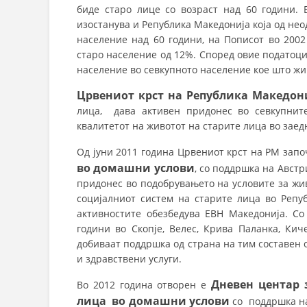
биде старо лице со возраст над 60 години. 
изостанува и Република Македонија која од нео
население над 60 години, на Пописот во 2002
старо население од 12%. Според овие податоци,
население во севкупното население кое што жи
Црвениот крст на Република Македон
лица, дава активен придонес во севкупнит
квалитетот на животот на старите лица во заед
Од јуни 2011 година Црвениот крст на РМ зап
во домашни услови
, со поддршка на Австр
придонес во подобрувањето на условите за жи
социјалниот систем на старите лица во Репу
активностите обезбедува ЕВН Македонија. Со
години во Скопје, Велес, Крива Паланка, Кич
добиваат поддршка од страна на тим составен 
и здравствени услуги.
Дневен центар 
Во 2012 година отворен е
лица во домашни услови
со поддршка на