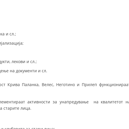
МЕЃУНАРОДНА СОРАБОТКА
ДОГОВОРИ
ЗНАЧЕЊЕ НА СЛУЖБАТА ЗА БАРАЊЕ
а и сл.;
ФОРМУЛАРИ ЗА БАРАЊА
јализација;
ЗДРАВСТВЕНО ПРЕВЕНТИВНА ДЕЈНОСТ
кти, лекови и сл.;
ПРВА ПОМОШ
ење на документи и сл.
КРВОДАРИТЕЛСТВО
ст Крива Паланка, Велес, Неготино и Прилеп функционираа
ИНФОРМАЦИИ ЗА БОЛЕСТИ
МЕНАЏМЕНТ НА ВОЛОНТЕРИ
лементираат активности за унапредување на квалитетот н
а старите лица.
ЗА НАС
 и клубовите за стари лица: