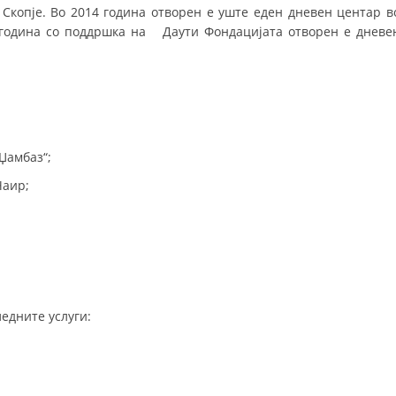
 Скопје. Во 2014 година отворен е уште еден дневен центар в
ДИСЕМИНАЦИЈА
5 година со поддршка на Даути Фондацијата отворен е дневе
MЕЃУНАРОДНО ХУМАНИТАРНО ПРАВО
ПРОМОЦИЈА НА ХУМАНИ ВРЕДНОСТИ
УПОТРЕБА И ЗАШТИТА НА АМБЛЕМОТ
Џамбаз“;
СОЦИЈАЛНО ХУМАНИТАРНА ДЕЈНОСТ
Чаир;
КАКО ДА ДОНИРАТЕ
ПОДГОТВЕНОСТ И ДЕЈСТВО ПРИ КАТАСТРОФИ
ТИМОВИ НА ООЦК
СПАСИТЕЛНА СТАНИЦА ВОДНО
едните услуги:
ПРОЕКТИ – ПОДГОТВЕНОСТ И ДЕЈСТВУВАЊЕ ПРИ КАТАСТРОФИ
ОДНОСИ СО ЈАВНОСТ
ИСТРАЖУВАЊЕ НА ЈАВНО МИСЛЕЊЕ