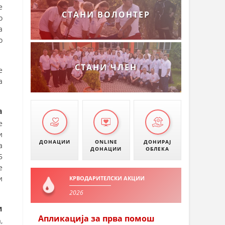
е
СТАНИ ВОЛОНТЕР
о
а
о
СТАНИ ЧЛЕН
е
а
а
е
и
ДОНАЦИИ
ONLINE
ДОНИРАЈ
а
ДОНАЦИИ
ОБЛЕКА
5
е
и
КРВОДАРИТЕЛСКИ АКЦИИ
2026
и
Апликација за прва помош
,