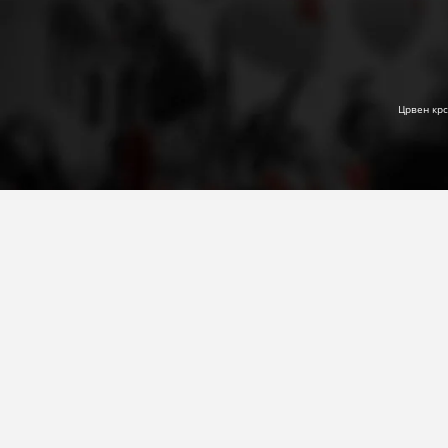
Црвен крс