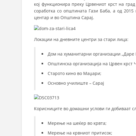
кој функционира преку Црвениот крст на град
соработка со општината Гази Баба, а од 201
центар и во Општина Сарај.
Локации на дневните центри за стари лица:
Дом на хуманитарни организации „Даре 
Општинска организација на Црвен крст 
Старото кино во Маџари;
Основно училиште – Сарај
Корисниците во домашни услови ги добиваат сл
Мерење на шеќер во крвта;
Мерење на крвниот притисок;