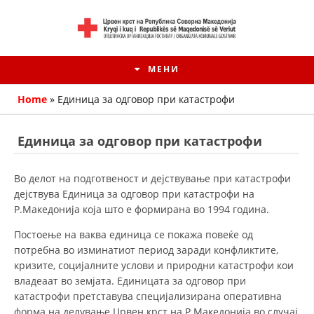
МЕНИ
Home
»
Единица за одговор при катастрофи
Единица за одговор при катастрофи
Во делот на подготвеност и дејствување при катастрофи
дејствува Единица за одговор при катастрофи на
Р.Македонија која што е формирана во 1994 година.
Постоење на ваква единица се покажа повеќе од
потребна во изминатиот период заради конфликтите,
HISTORIA E KRYQIT TË KUQ
кризите, социјалните услови и природни катастрофи кои
владеаат во земјата. Единицата за одговор при
ИСТОРИЈАТ НА ДВИЖЕЊЕТО
катастрофи претставува специјализирана оперативна
форма на делување Црвен крст на Р.Македонија во случај