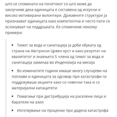
што се споменати на почетокот со што може да
ДИСЕМИНАЦИЈА
заклучиме дека единицата е составена од искусни и
високо мотивирани волонтери. Државните структури ја
MЕЃУНАРОДНО ХУМАНИТАРНО ПРАВО
признаават единицата како компетентна и често пати се
ослонуваат на поддршката. Ќе споменеме неколку
ПРОМОЦИЈА НА ХУМАНИ ВРЕДНОСТИ
примери:
УПОТРЕБА И ЗАШТИТА НА АМБЛЕМОТ
Тимот за вода и санитација ја доби обуката од
СОЦИЈАЛНО ХУМАНИТАРНА ДЕЈНОСТ
страна на Австриски Црвен крст и како резултат на
квалитетот и знаењето 5 члена од тимот за вода и
КАКО ДА ДОНИРАТЕ
санитација заминаа во Инденозија на мисија
ПОДГОТВЕНОСТ И ДЕЈСТВО ПРИ КАТАСТРОФИ
Во изминатите години имаше многу случајеви на
поплави и единицата за одговор при катастрофи ги
ТИМОВИ НА ООЦК
поддржуваше акциите како со човечки така и со
СПАСИТЕЛНА СТАНИЦА ВОДНО
материјални капацитети
ПРОЕКТИ – ПОДГОТВЕНОСТ И ДЕЈСТВУВАЊЕ ПРИ КАТАСТРОФИ
Помагање при дистрибуција на раселени лица и
баратели на азил
ОДНОСИ СО ЈАВНОСТ
Изготвување на проценки при дадена катастрофа
ИСТРАЖУВАЊЕ НА ЈАВНО МИСЛЕЊЕ