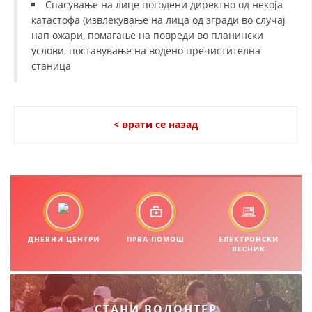
Спасување на лице погодени директно од некоја
катастофа (извлекување на лица од згради во случај
МЕЃУНАРОДНА СОРАБОТКА
нап ожари, помагање на повреди во планински
услови, поставување на водено пречистителна
ДОГОВОРИ
станица
ЗНАЧЕЊЕ НА СЛУЖБАТА ЗА БАРАЊЕ
ФОРМУЛАРИ ЗА БАРАЊА
< врати се назад
ЗДРАВСТВЕНО ПРЕВЕНТИВНА ДЕЈНОСТ
ПРВА ПОМОШ
КРВОДАРИТЕЛСТВО
ИНФОРМАЦИИ ЗА БОЛЕСТИ
МЕНАЏМЕНТ НА ВОЛОНТЕРИ
ДНЕВНИ ЦЕНТРИ
ПРВА ПОМОШ
ЕЛЕКТРОНСКИ
ВЕСНИК
ЗА НАС
СТАНИ ВОЛОНТЕР