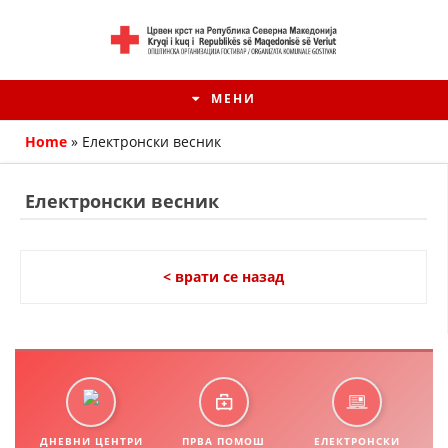
МЕНИ
Home
»
Електронски весник
Електронски весник
< врати се назад
HISTORIA E KRYQIT TË KUQ
ИСТОРИЈАТ НА ДВИЖЕЊЕТО
ДНЕВНИ ЦЕНТРИ
ПРВА ПОМОШ
ЕЛЕКТРОНСКИ