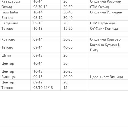
Кавадарци
10-14
20
Општина Росоман
ДЕЈСТВУВАЊЕ
Охрид
08.30-12
20-30
СТМ Охрид
Гази Баба
10-14
30-40
Општина Илинден
Битола
08-12
30-40
Струмица
09-13
20
СТМ Струмица
Тетово
10-13
15-20
ОУ Фаик Коница
ПРИРАЧНИЦИ
Кратово
09-14
30-35
Општина Кратово
Касарна Кузман Ј.
Тетово
09-14
40-50
СТРАТЕГИИ
Питу
Штип
09-13
20
ЕДУКАТИВНО ИНФОРМАТИВНИ МАТЕРИЈАЛИ
Центар
10-14
30
БРОШУРИ
Центар
10-13
20-25
Виница
09-15
80-90
Црвен крст Виница
ПОСТЕРИ
Центар
09-12
20
Тетово
08/10-11/13
15
ПРЕЗЕНТАЦИИ