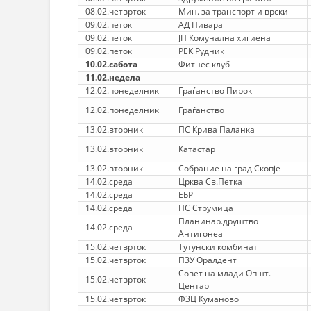
08.02.четврток
Мин. за транспорт и врски
09.02.петок
АД Пивара
09.02.петок
ЈП Комунална хигиена
09.02.петок
РЕК Рудник
10.02.сабота
Фитнес клуб
11.02.недела
12.02.понеделник
Граѓанство Пирок
12.02.понеделник
Граѓанство
13.02.вторник
ПС Крива Паланка
13.02.вторник
Катастар
13.02.вторник
Собрание на град Скопје
14.02.среда
Црква Св.Петка
14.02.среда
ЕБР
14.02.среда
ПС Струмица
Планинар.друштво
14.02.среда
Антигонеа
15.02.четврток
Тутунски комбинат
15.02.четврток
ПЗУ Оралдент
Совет на млади Општ.
15.02.четврток
Центар
15.02.четврток
ФЗЦ Куманово