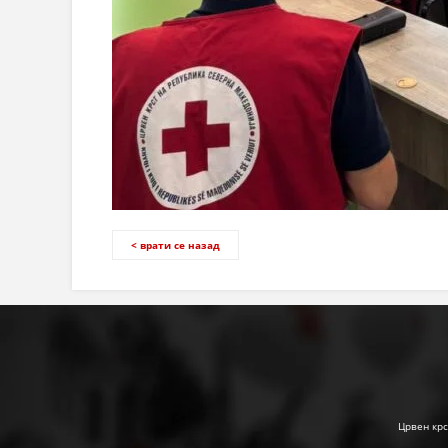
< врати се назад
Црвен крс