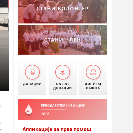
СТАНИ ВОЛОНТЕР
СТАНИ ЧЛЕН
ДОНАЦИИ
ONLINE
ДОНИРАЈ
ДОНАЦИИ
ОБЛЕКА
а
КРВОДАРИТЕЛСКИ АКЦИИ
.
2026
а
Апликација за прва помош
,