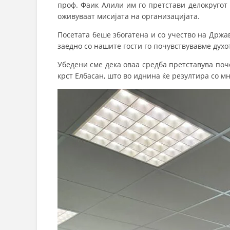
проф. Фаик Алили им го претстави делокругот 
оживуваат мисијата на организацијата.
Посетата беше збогатена и со учество на Држа
заедно со нашите гости го почувствувавме духо
Убедени сме дека оваа средба претставува поч
крст Елбасан, што во иднина ќе резултира со м