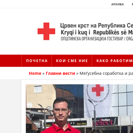
АРХИВА
ПОЧЕТНА
КОИ СМЕ НИЕ
КАКО РАБОТИМ
Home
»
Главни вести
»
Меѓусебна соработка и ра