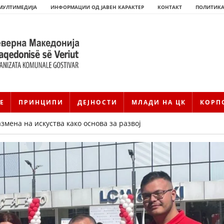
МУЛТИМЕДИЈА
ИНФОРМАЦИИ ОД ЈАВЕН КАРАКТЕР
КОНТАКТ
ПОЛИТИКА
Е
ПРИНЦИПИ
ДЕЈНОСТИ
МЛАДИ НА ЦК
КОРП
змена на искуства како основа за развој
HISTORIA E KRYQIT TË KUQ
ИСТОРИЈАТ НА ДВИЖЕЊЕТО