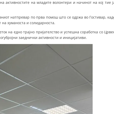
на активностите на младите волонтери и начинот на кој тие ј
ДИСЕМИНАЦИЈА
вниот натпревар по прва помош што се одржа во Гостивар, кад
MЕЃУНАРОДНО ХУМАНИТАРНО ПРАВО
т на хуманоста и солидарноста.
ПРОМОЦИЈА НА ХУМАНИ ВРЕДНОСТИ
еток на едно трајно пријателство и успешна соработка со Црве
УПОТРЕБА И ЗАШТИТА НА АМБЛЕМОТ
ногубројни заеднички активности и иницијативи.
СОЦИЈАЛНО ХУМАНИТАРНА ДЕЈНОСТ
КАКО ДА ДОНИРАТЕ
ПОДГОТВЕНОСТ И ДЕЈСТВО ПРИ КАТАСТРОФИ
ТИМОВИ НА ООЦК
СПАСИТЕЛНА СТАНИЦА ВОДНО
ПРОЕКТИ – ПОДГОТВЕНОСТ И ДЕЈСТВУВАЊЕ ПРИ КАТАСТРОФИ
ОДНОСИ СО ЈАВНОСТ
ИСТРАЖУВАЊЕ НА ЈАВНО МИСЛЕЊЕ