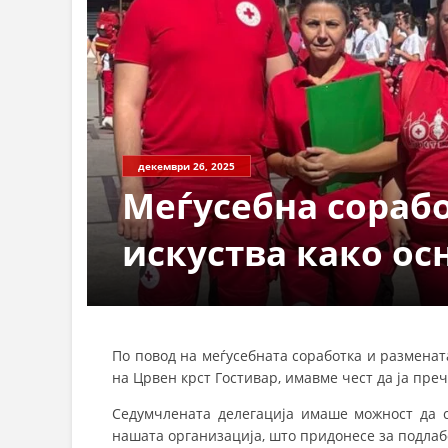
декември 26, 2025
Меѓусебна сорабо
искуства како осн
По повод на меѓусебната соработка и разменат
на Црвен крст Гостивар, имавме чест да ја пре
Седумчлената делегација имаше можност да с
нашата организација, што придонесе за подла