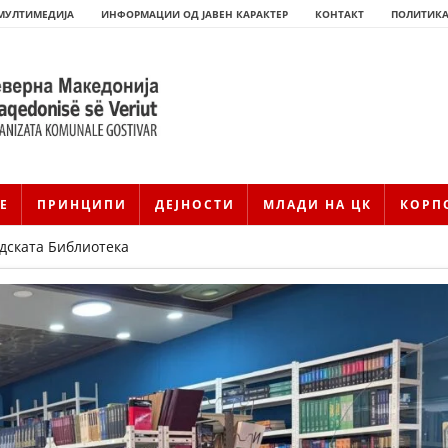
МУЛТИМЕДИЈА
ИНФОРМАЦИИ ОД ЈАВЕН КАРАКТЕР
КОНТАКТ
ПОЛИТИКА
Е
ПРИНЦИПИ
ДЕЈНОСТИ
МЛАДИ НА ЦК
КОРП
адската Библиотека
HISTORIA E KRYQIT TË KUQ
ИСТОРИЈАТ НА ДВИЖЕЊЕТО