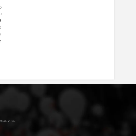
о
о
а
а
и
и
жани. 2026