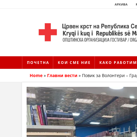
АРХИВА
ПОЧЕТНА
КОИ СМЕ НИЕ
КАКО РАБОТИМ
Home
»
Главни вести
»
Повик за Волонтери – Гр