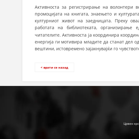
Активноста за регистрирање на волонтери в
промоцијата на книгата, знаењето и културат
културниот живот на заедницата. Преку ова
работата на библиотеката, организирање е
читателите. Активноста ја координира координ
енергија ги мотивира младите да станат дел о
вештини, истовремено зајакнувајќи го чувствот
< врати се назад
Црвен крс