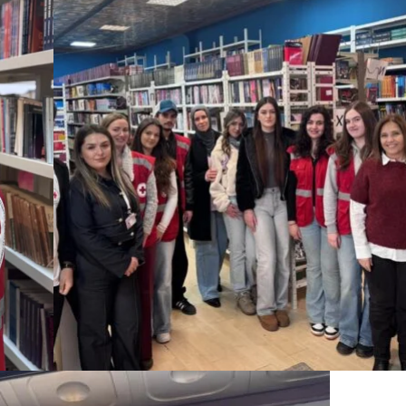
ДИСЕМИНАЦИЈА
MЕЃУНАРОДНО ХУМАНИТАРНО ПРАВО
ПРОМОЦИЈА НА ХУМАНИ ВРЕДНОСТИ
УПОТРЕБА И ЗАШТИТА НА АМБЛЕМОТ
СОЦИЈАЛНО ХУМАНИТАРНА ДЕЈНОСТ
КАКО ДА ДОНИРАТЕ
ПОДГОТВЕНОСТ И ДЕЈСТВО ПРИ КАТАСТРОФИ
ТИМОВИ НА ООЦК
СПАСИТЕЛНА СТАНИЦА ВОДНО
ПРОЕКТИ – ПОДГОТВЕНОСТ И ДЕЈСТВУВАЊЕ ПРИ КАТАСТРОФИ
ОДНОСИ СО ЈАВНОСТ
ИСТРАЖУВАЊЕ НА ЈАВНО МИСЛЕЊЕ