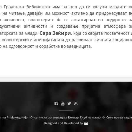
о Градската библиотека има за цел да ги вклучи младите в
а на читање, давајќи им можност активно да придонесуваат в
а активност, волонтерите ќе се ангажираат во поддршка н
дукативни активности и создавање пријатна атмосфера з
Сара Зеќири
аторката за млади,
, која со својата посветеност 
д волонтерските иницијативи и да развиваат лични и социјалн
о на одговорност и соработка во заедницата.
т на Р. Македонија - Општинска организација Центар, Клуб на млади ©. Сите права задр
Designed and Developed by
AA