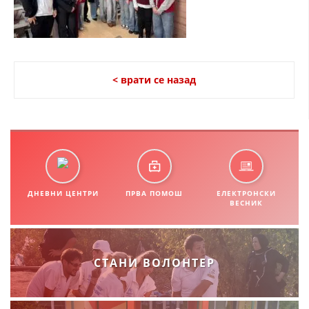
СТРУКТУРА НА ОРГАНИЗАЦИЈАТА
КОНТАКТ ИНФОРМАЦИИ
ЧЛЕНСТВО ВО ПРОФЕСИОНАЛНИ ТЕЛА
< врати се назад
ЗАКОН ЗА ЦКРМ
СТАТУТ НА ЦКРМ
ДНЕВНИ ЦЕНТРИ
ПРВА ПОМОШ
ЕЛЕКТРОНСКИ
ВЕСНИК
ОРГАНИЗАЦИЈА И РАЗВОЈ
РАКОВОДЕН ОДБОР
СТАНИ ВОЛОНТЕР
СОБРАНИЕ
СТРУКТУРА И ОРГАНИЗАЦИОНА ПОСТАВЕНОСТ