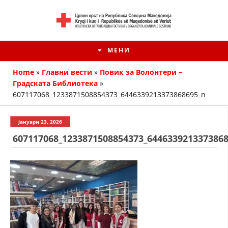
МЕНИ
Home
»
Главни вести
»
Повик за Волонтери –
Градската Библиотека
»
607117068_1233871508854373_6446339213373868695_n
јануари 23, 2026
607117068_1233871508854373_644633921337386
HISTORIA E KRYQIT TË KUQ
ИСТОРИЈАТ НА ДВИЖЕЊЕТО