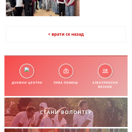
СТРУКТУРА НА ОРГАНИЗАЦИЈАТА
КОНТАКТ ИНФОРМАЦИИ
ЧЛЕНСТВО ВО ПРОФЕСИОНАЛНИ ТЕЛА
< врати се назад
ЗАКОН ЗА ЦКРМ
СТАТУТ НА ЦКРМ
ДНЕВНИ ЦЕНТРИ
ПРВА ПОМОШ
ЕЛЕКТРОНСКИ
ВЕСНИК
ОРГАНИЗАЦИЈА И РАЗВОЈ
РАКОВОДЕН ОДБОР
СТАНИ ВОЛОНТЕР
СОБРАНИЕ
СТРУКТУРА И ОРГАНИЗАЦИОНА ПОСТАВЕНОСТ