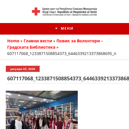
МЕНИ
Home
»
Главни вести
»
Повик за Волонтери –
Градската Библиотека
»
607117068_1233871508854373_6446339213373868695_n
јануари 23, 2026
607117068_1233871508854373_644633921337386
HISTORIA E KRYQIT TË KUQ
ИСТОРИЈАТ НА ДВИЖЕЊЕТО