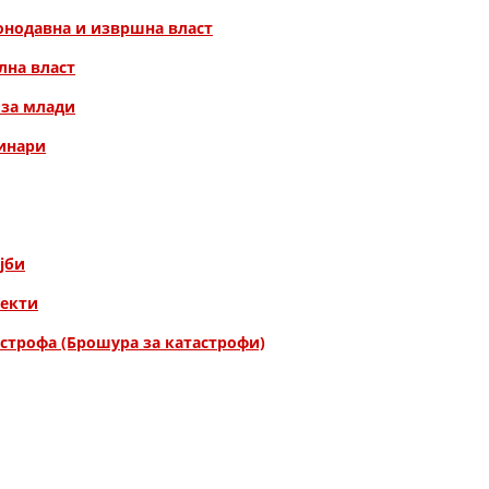
онодавна и извршна власт
ДИСЕМИНАЦИЈА
лна власт
MЕЃУНАРОДНО ХУМАНИТАРНО ПРАВО
 за млади
ПРОМОЦИЈА НА ХУМАНИ ВРЕДНОСТИ
винари
УПОТРЕБА И ЗАШТИТА НА АМБЛЕМОТ
СОЦИЈАЛНО ХУМАНИТАРНА ДЕЈНОСТ
КАКО ДА ДОНИРАТЕ
јби
ПОДГОТВЕНОСТ И ДЕЈСТВО ПРИ КАТАСТРОФИ
оекти
ТИМОВИ НА ООЦК
астрофа (Брошура за катастрофи)
СПАСИТЕЛНА СТАНИЦА ВОДНО
ПРОЕКТИ – ПОДГОТВЕНОСТ И ДЕЈСТВУВАЊЕ ПРИ КАТАСТРОФИ
ОДНОСИ СО ЈАВНОСТ
ИСТРАЖУВАЊЕ НА ЈАВНО МИСЛЕЊЕ