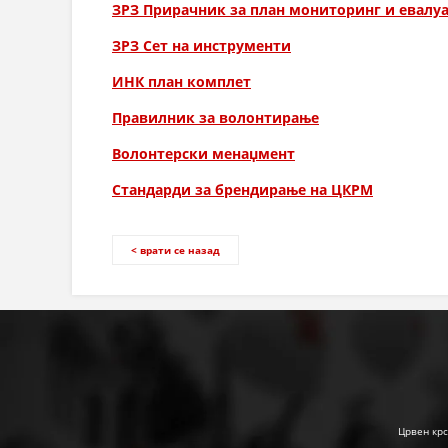
ЗРЗ Прирачник за план мониторинг и евалу
ЗРЗ Сет на инструменти
ИНК план комплет
Правилник за волонтирање
Волонтерски менаџмент
Стандарди за брендирање на ЦКРМ
< врати се назад
Црвен крс