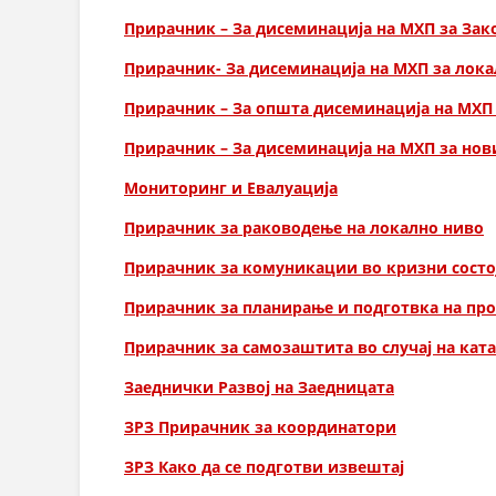
Прирачник – За дисеминација на МХП за Зак
Прирачник- За дисеминација на MХП за лока
Прирачник – За општа дисеминација на МХП
Прирачник – За дисеминација на МХП за но
Мониторинг и Евалуација
Прирачник за раководење на локално ниво
Прирачник за комуникации во кризни состо
Прирачник за планирање и подготвка на пр
Прирачник за самозаштита во случај на кат
Заеднички Развој на Заедницата
ЗРЗ Прирачник за координатори
ЗРЗ Како да се подготви извештај