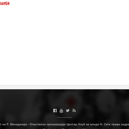
ација
МЕЃУНАРОДНА СОРАБОТКА
ДОГОВОРИ
ЗНАЧЕЊЕ НА СЛУЖБАТА ЗА БАРАЊЕ
ФОРМУЛАРИ ЗА БАРАЊА
ЗДРАВСТВЕНО ПРЕВЕНТИВНА ДЕЈНОСТ
ПРВА ПОМОШ
КРВОДАРИТЕЛСТВО
ИНФОРМАЦИИ ЗА БОЛЕСТИ
МЕНАЏМЕНТ НА ВОЛОНТЕРИ
ЗА НАС
т на Р. Македонија - Општинска организација Центар, Клуб на млади ©. Сите права задр