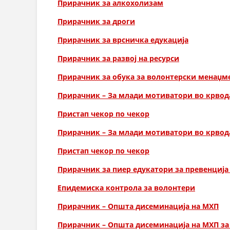
Прирачник за алкохолизам
Прирачник за дроги
Прирачник за врсничка едукација
Прирачник за развој на ресурси
Прирачник за обука за волонтерски менаџм
Прирачник – За млади мотиватори во крвод
Пристап чекор по чекор
Прирачник – За млади мотиватори во крвод
Пристап чекор по чекор
Прирачник за пиер едукатори за превенција
Епидемиска контрола за волонтери
Прирачник – Општа дисеминација на МХП
Прирачник – Општа дисеминација на МХП за