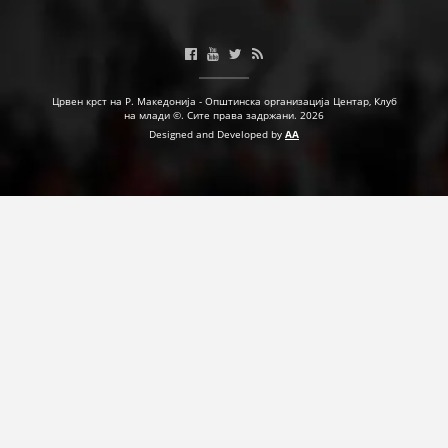
ДЕЈСТВУВАЊЕ
Црвен крст на Р. Македонија - Општинска организација Центар, Клуб
на млади ©. Сите права задржани. 2026
ПРИРАЧНИЦИ
Designed and Developed by
AA
СТРАТЕГИИ
ЕДУКАТИВНО ИНФОРМАТИВНИ МАТЕРИЈАЛИ
БРОШУРИ
ПОСТЕРИ
ПРЕЗЕНТАЦИИ