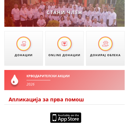
ДИСЕМИНАЦИЈА
СТАНИ ЧЛЕН
MЕЃУНАРОДНО ХУМАНИТАРНО ПРАВО
ПРОМОЦИЈА НА ХУМАНИ ВРЕДНОСТИ
УПОТРЕБА И ЗАШТИТА НА АМБЛЕМОТ
СОЦИЈАЛНО ХУМАНИТАРНА ДЕЈНОСТ
ДОНАЦИИ
ONLINE ДОНАЦИИ
ДОНИРАЈ ОБЛЕКА
КАКО ДА ДОНИРАТЕ
ПОДГОТВЕНОСТ И ДЕЈСТВО ПРИ КАТАСТРОФИ
КРВОДАРИТЕЛСКИ АКЦИИ
2026
ТИМОВИ НА ООЦК
СПАСИТЕЛНА СТАНИЦА ВОДНО
Апликација за прва помош
ПРОЕКТИ – ПОДГОТВЕНОСТ И ДЕЈСТВУВАЊЕ ПРИ КАТАСТРОФИ
ОДНОСИ СО ЈАВНОСТ
ИСТРАЖУВАЊЕ НА ЈАВНО МИСЛЕЊЕ