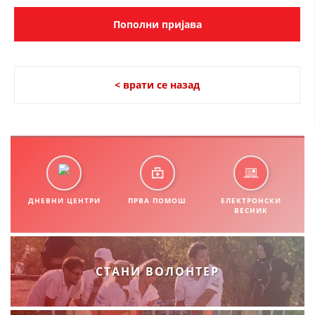
СТРУКТУРА НА ОРГАНИЗАЦИЈАТА
КОНТАКТ ИНФОРМАЦИИ
ЧЛЕНСТВО ВО ПРОФЕСИОНАЛНИ ТЕЛА
< врати се назад
ЗАКОН ЗА ЦКРМ
СТАТУТ НА ЦКРМ
ДНЕВНИ ЦЕНТРИ
ПРВА ПОМОШ
ЕЛЕКТРОНСКИ
ВЕСНИК
ОРГАНИЗАЦИЈА И РАЗВОЈ
РАКОВОДЕН ОДБОР
СТАНИ ВОЛОНТЕР
СОБРАНИЕ
СТРУКТУРА И ОРГАНИЗАЦИОНА ПОСТАВЕНОСТ