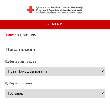
МЕНИ
Home
»
Прва помош
Прва помош
Одбери вид на курс
Одбери општина
HISTORIA E KRYQIT TË KUQ
ИСТОРИЈАТ НА ДВИЖЕЊЕТО