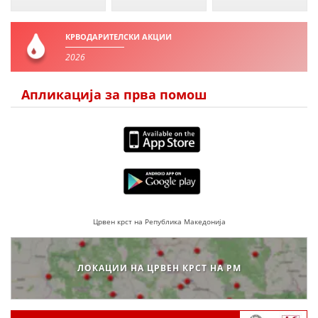
ДЕЈСТВУВАЊЕ
КРВОДАРИТЕЛСКИ АКЦИИ
2026
Апликација за прва помош
ПРИРАЧНИЦИ
СТРАТЕГИИ
ЕДУКАТИВНО ИНФОРМАТИВНИ МАТЕРИЈАЛИ
БРОШУРИ
ПОСТЕРИ
Црвен крст на Република Македонија
ПРЕЗЕНТАЦИИ
ЛОКАЦИИ НА ЦРВЕН КРСТ НА РМ