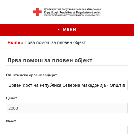
МЕНИ
Home
»
Прва помош за пловен објект
Прва помош за пловен објект
Општинска организација*
Цена*
HISTORIA E KRYQIT TË KUQ
Име*
ИСТОРИЈАТ НА ДВИЖЕЊЕТО