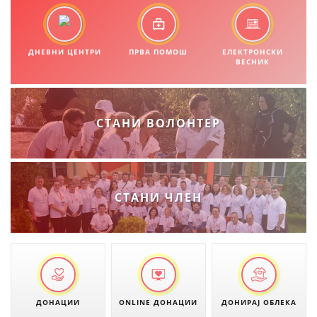
МЕЃУНАРОДНА СОРАБОТКА
ДОГОВОРИ
ДНЕВНИ ЦЕНТРИ
ПРВА ПОМОШ
ЕЛЕКТРОНСКИ
ВЕСНИК
ЗНАЧЕЊЕ НА СЛУЖБАТА ЗА БАРАЊЕ
ФОРМУЛАРИ ЗА БАРАЊА
СТАНИ ВОЛОНТЕР
ЗДРАВСТВЕНО ПРЕВЕНТИВНА ДЕЈНОСТ
ПРВА ПОМОШ
КРВОДАРИТЕЛСТВО
СТАНИ ЧЛЕН
ИНФОРМАЦИИ ЗА БОЛЕСТИ
МЕНАЏМЕНТ НА ВОЛОНТЕРИ
ЗА НАС
ДОНАЦИИ
ONLINE ДОНАЦИИ
ДОНИРАЈ ОБЛЕКА