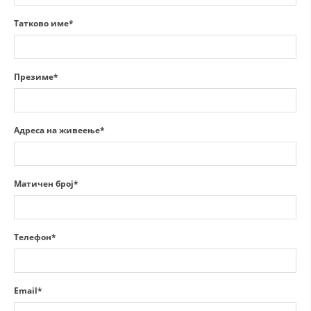
СТРУКТУРА НА ОРГАНИЗАЦИЈАТА
Татково име*
КОНТАКТ ИНФОРМАЦИИ
ЧЛЕНСТВО ВО ПРОФЕСИОНАЛНИ ТЕЛА
Презиме*
ЗАКОН ЗА ЦКРМ
Адреса на живеење*
СТАТУТ НА ЦКРМ
Матичен број*
ОРГАНИЗАЦИЈА И РАЗВОЈ
Телефон*
РАКОВОДЕН ОДБОР
СОБРАНИЕ
Email*
СТРУКТУРА И ОРГАНИЗАЦИОНА ПОСТАВЕНОСТ