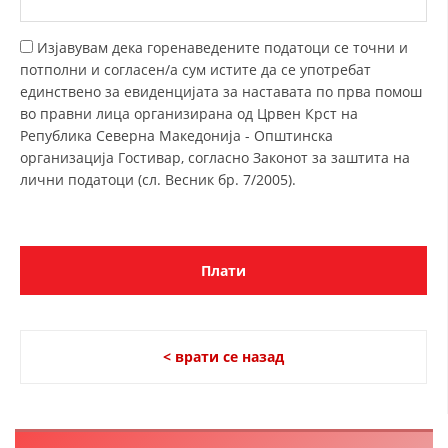
ДИСЕМИНАЦИЈА
Изјавувам дека горенаведените податоци се точни и
MЕЃУНАРОДНО ХУМАНИТАРНО ПРАВО
потполни и согласен/а сум истите да се употребат
единствено за евиденцијата за наставата по прва помош
ПРОМОЦИЈА НА ХУМАНИ ВРЕДНОСТИ
во правни лица организирана од Црвен Крст на
Република Северна Македонија - Општинска
УПОТРЕБА И ЗАШТИТА НА АМБЛЕМОТ
организација Гостивар, согласно Законот за заштита на
СОЦИЈАЛНО ХУМАНИТАРНА ДЕЈНОСТ
лични податоци (сл. Весник бр. 7/2005).
КАКО ДА ДОНИРАТЕ
ПОДГОТВЕНОСТ И ДЕЈСТВО ПРИ КАТАСТРОФИ
ТИМОВИ НА ООЦК
СПАСИТЕЛНА СТАНИЦА ВОДНО
< врати се назад
ПРОЕКТИ – ПОДГОТВЕНОСТ И ДЕЈСТВУВАЊЕ ПРИ КАТАСТРОФИ
ОДНОСИ СО ЈАВНОСТ
ИСТРАЖУВАЊЕ НА ЈАВНО МИСЛЕЊЕ