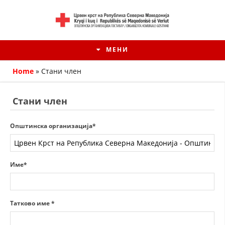
МЕНИ
Home
»
Стани член
Стани член
Општинска организација*
Име*
HISTORIA E KRYQIT TË KUQ
Татково име *
ИСТОРИЈАТ НА ДВИЖЕЊЕТО