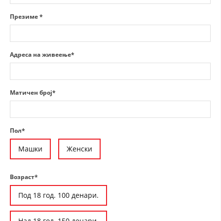
СТРУКТУРА НА ОРГАНИЗАЦИЈАТА
Презиме *
КОНТАКТ ИНФОРМАЦИИ
ЧЛЕНСТВО ВО ПРОФЕСИОНАЛНИ ТЕЛА
Адреса на живеење*
ЗАКОН ЗА ЦКРМ
Матичен број*
СТАТУТ НА ЦКРМ
Пол*
Машки
Женски
ОРГАНИЗАЦИЈА И РАЗВОЈ
Возраст*
РАКОВОДЕН ОДБОР
Под 18 год. 100 денари.
СОБРАНИЕ
СТРУКТУРА И ОРГАНИЗАЦИОНА ПОСТАВЕНОСТ
Над 18 год. 150 денари.