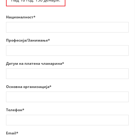
ДИСЕМИНАЦИЈА
Националност*
MЕЃУНАРОДНО ХУМАНИТАРНО ПРАВО
ПРОМОЦИЈА НА ХУМАНИ ВРЕДНОСТИ
Професија/Занимање*
УПОТРЕБА И ЗАШТИТА НА АМБЛЕМОТ
СОЦИЈАЛНО ХУМАНИТАРНА ДЕЈНОСТ
Датум на платена чланарина*
КАКО ДА ДОНИРАТЕ
ПОДГОТВЕНОСТ И ДЕЈСТВО ПРИ КАТАСТРОФИ
Основна организација*
ТИМОВИ НА ООЦК
СПАСИТЕЛНА СТАНИЦА ВОДНО
Телефон*
ПРОЕКТИ – ПОДГОТВЕНОСТ И ДЕЈСТВУВАЊЕ ПРИ КАТАСТРОФИ
ОДНОСИ СО ЈАВНОСТ
Email*
ИСТРАЖУВАЊЕ НА ЈАВНО МИСЛЕЊЕ