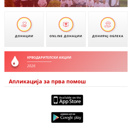
ДИСЕМИНАЦИЈА
MЕЃУНАРОДНО ХУМАНИТАРНО ПРАВО
ПРОМОЦИЈА НА ХУМАНИ ВРЕДНОСТИ
ДОНАЦИИ
ONLINE ДОНАЦИИ
ДОНИРАЈ ОБЛЕКА
УПОТРЕБА И ЗАШТИТА НА АМБЛЕМОТ
СОЦИЈАЛНО ХУМАНИТАРНА ДЕЈНОСТ
КРВОДАРИТЕЛСКИ АКЦИИ
КАКО ДА ДОНИРАТЕ
2026
ПОДГОТВЕНОСТ И ДЕЈСТВО ПРИ КАТАСТРОФИ
Апликација за прва помош
ТИМОВИ НА ООЦК
СПАСИТЕЛНА СТАНИЦА ВОДНО
ПРОЕКТИ – ПОДГОТВЕНОСТ И ДЕЈСТВУВАЊЕ ПРИ КАТАСТРОФИ
ОДНОСИ СО ЈАВНОСТ
ИСТРАЖУВАЊЕ НА ЈАВНО МИСЛЕЊЕ