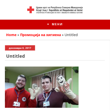
МЕНИ
Home
»
Промоција на хигиена
»
Untitled
декември 6, 2017
Untitled
HISTORIA E KRYQIT TË KUQ
ИСТОРИЈАТ НА ДВИЖЕЊЕТО