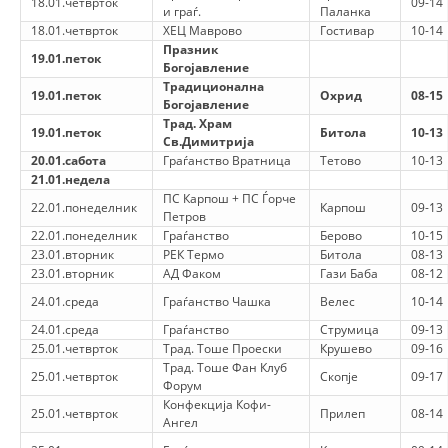
18.01.четврток
09-14
и граѓ.
Паланка
18.01.четврток
ХЕЦ Маврово
Гостивар
10-14
МЕЃУНАРОДНА СОРАБОТКА
Празник
19.01.петок
Богојавление
ДОГОВОРИ
Традиционална
19.01.петок
Охрид
08-15
Богојавление
ЗНАЧЕЊЕ НА СЛУЖБАТА ЗА БАРАЊЕ
Трад. Храм
19.01.петок
Битола
10-13
Св.Димитрија
ФОРМУЛАРИ ЗА БАРАЊА
20.01.сабота
Граѓанство Вратница
Тетово
10-13
21.01.недела
ЗДРАВСТВЕНО ПРЕВЕНТИВНА ДЕЈНОСТ
ПС Карпош + ПС Ѓорче
22.01.понеделник
Карпош
09-13
Петров
ПРВА ПОМОШ
22.01.понеделник
Граѓанство
Берово
10-15
23.01.вторник
РЕК Термо
Битола
08-13
КРВОДАРИТЕЛСТВО
23.01.вторник
АД Факом
Гази Баба
08-12
ИНФОРМАЦИИ ЗА БОЛЕСТИ
24.01.среда
Граѓанство Чашка
Велес
10-14
24.01.среда
Граѓанство
Струмица
09-13
МЕНАЏМЕНТ НА ВОЛОНТЕРИ
25.01.четврток
Трад. Тоше Проески
Крушево
09-16
Трад. Тоше Фан Клуб
25.01.четврток
Скопје
09-17
Форум
Конфекција Кофи-
25.01.четврток
Прилеп
08-14
ЗА НАС
Ангел