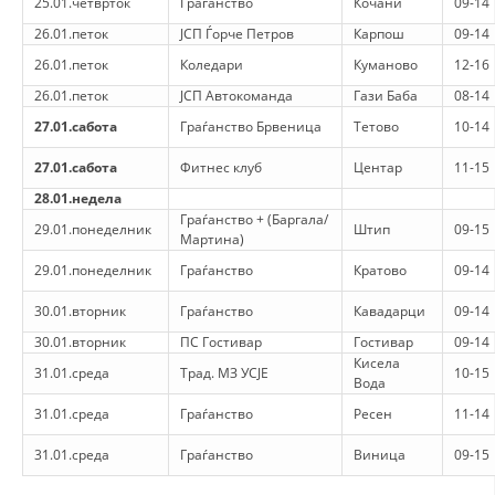
25.01.четврток
Граѓанство
Кочани
09-14
ДЕЈСТВУВАЊЕ
26.01.петок
ЈСП Ѓорче Петров
Карпош
09-14
26.01.петок
Коледари
Куманово
12-16
26.01.петок
ЈСП Автокоманда
Гази Баба
08-14
27.01.сабота
Граѓанство Брвеница
Тетово
10-14
ПРИРАЧНИЦИ
27.01.сабота
Фитнес клуб
Центар
11-15
СТРАТЕГИИ
28.01.недела
Граѓанство + (Баргала/
29.01.понеделник
Штип
09-15
ЕДУКАТИВНО ИНФОРМАТИВНИ МАТЕРИЈАЛИ
Мартина)
29.01.понеделник
Граѓанство
Кратово
09-14
БРОШУРИ
30.01.вторник
Граѓанство
Кавадарци
09-14
ПОСТЕРИ
30.01.вторник
ПС Гостивар
Гостивар
09-14
ПРЕЗЕНТАЦИИ
Кисела
31.01.среда
Трад. МЗ УСЈЕ
10-15
Вода
31.01.среда
Граѓанство
Ресен
11-14
31.01.среда
Граѓанство
Виница
09-15