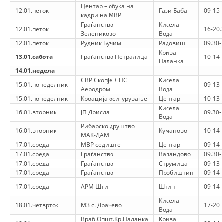
Центар – обука на
12.01.петок
Гази Баба
09-15
ДИСЕМИНАЦИЈА
кадри на МВР
Граѓанство
Кисела
12.01.петок
16-20.
MЕЃУНАРОДНО ХУМАНИТАРНО ПРАВО
Зелениково
Вода
12.01.петок
Рудник Бучим
Радовиш
09.30-
ПРОМОЦИЈА НА ХУМАНИ ВРЕДНОСТИ
Крива
13.01.сабота
Граѓанство Петралица
10-14
Паланка
УПОТРЕБА И ЗАШТИТА НА АМБЛЕМОТ
14.01.недела
СВР Скопје + ПС
Кисела
15.01.понеделник
09-13
СОЦИЈАЛНО ХУМАНИТАРНА ДЕЈНОСТ
Аеродром
Вода
15.01.понеделник
Кроација осигурување
Центар
10-13
КАКО ДА ДОНИРАТЕ
Кисела
16.01.вторник
ЈП Дрисла
09.30-
Вода
ПОДГОТВЕНОСТ И ДЕЈСТВО ПРИ КАТАСТРОФИ
Рибарско друштво
16.01.вторник
Куманово
10-14
МАК-ДАМ
17.01.среда
МВР седиште
Центар
09-14
ТИМОВИ НА ООЦК
17.01.среда
Граѓанство
Валандово
09.30-
17.01.среда
СПАСИТЕЛНА СТАНИЦА ВОДНО
Граѓанство
Струмица
09-13
17.01.среда
Граѓанство
Пробиштип
09-14
ПРОЕКТИ – ПОДГОТВЕНОСТ И ДЕЈСТВУВАЊЕ ПРИ КАТАСТРОФИ
17.01.среда
АРМ Штип
Штип
09-14
ОДНОСИ СО ЈАВНОСТ
Кисела
18.01.четврток
МЗ с. Драчево
17-20
Вода
Враб.Општ.Кр.Паланка
Крива
ИСТРАЖУВАЊЕ НА ЈАВНО МИСЛЕЊЕ