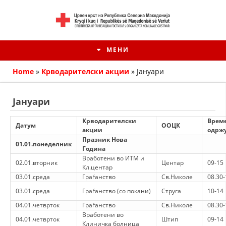
МЕНИ
Home
»
Крводарителски акции
»
Јануари
Јануари
Крводарителски
Време
Датум
ООЦК
акции
одрж
Празник Нова
01.01.понеделник
Година
Вработени во ИТМ и
02.01.вторник
Центар
09-15
Кл.центар
03.01.среда
Граѓанство
Св.Николе
08.30-
HISTORIA E KRYQIT TË KUQ
03.01.среда
Граѓанство (со покани)
Струга
10-14
04.01.четврток
Граѓанство
Св.Николе
08.30-
ИСТОРИЈАТ НА ДВИЖЕЊЕТО
Вработени во
04.01.четврток
Штип
09-14
Клиничка болница