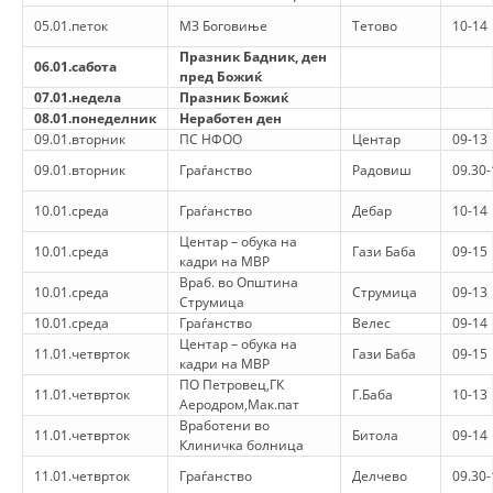
СТРУКТУРА НА ОРГАНИЗАЦИЈАТА
05.01.петок
МЗ Боговиње
Тетово
10-14
КОНТАКТ ИНФОРМАЦИИ
Празник Бадник, ден
06.01.сабота
пред Божиќ
ЧЛЕНСТВО ВО ПРОФЕСИОНАЛНИ ТЕЛА
07.01.недела
Празник Божиќ
08.01.понеделник
Неработен ден
09.01.вторник
ПС НФОО
Центар
09-13
09.01.вторник
Граѓанство
Радовиш
09.30-
ЗАКОН ЗА ЦКРМ
10.01.среда
Граѓанство
Дебар
10-14
СТАТУТ НА ЦКРМ
Центар – обука на
10.01.среда
Гази Баба
09-15
кадри на МВР
Враб. во Општина
10.01.среда
Струмица
09-13
Струмица
10.01.среда
Граѓанство
Велес
09-14
Центар – обука на
11.01.четврток
Гази Баба
09-15
ОРГАНИЗАЦИЈА И РАЗВОЈ
кадри на МВР
ПО Петровец,ГК
11.01.четврток
Г.Баба
10-13
РАКОВОДЕН ОДБОР
Аеродром,Мак.пат
Вработени во
11.01.четврток
Битола
09-14
СОБРАНИЕ
Клиничка болница
11.01.четврток
Граѓанство
Делчево
09.30-
СТРУКТУРА И ОРГАНИЗАЦИОНА ПОСТАВЕНОСТ