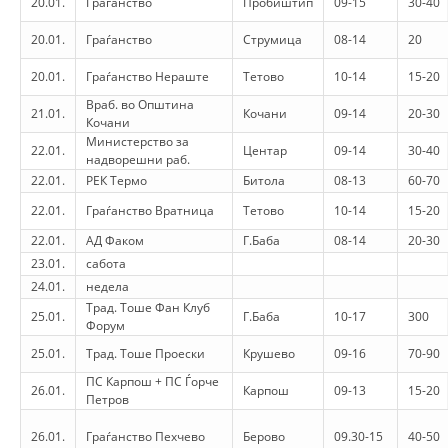
20.01.
Граѓанство
Пробиштип
09-15
30-40
BASHKËPUNIM NDËRKOMBËTAR
20.01.
Граѓанство
Струмица
08-14
20
MARRËVESHJE
20.01.
Граѓанство Нераште
Тетово
10-14
15-20
Враб. во Општина
PROJEKTE
21.01.
Кочани
09-14
20-30
Кочани
Министерство за
SHËRBIMI PËR KËRKIM
22.01.
Центар
09-14
30-40
надворешни раб.
22.01.
РЕК Термо
Битола
08-13
60-70
VEPRIMTARI SHËNDETËSORE PREVENTIVE
22.01.
Граѓанство Вратница
Тетово
10-14
15-20
NDIHMA E PARË
22.01.
АД Факом
Г.Баба
08-14
20-30
DHURIMI I GJAKUT
23.01.
сабота
24.01.
недела
MENAXHIM ME VULLNETARË
Трад. Тоше Фан Клуб
25.01.
Г.Баба
10-17
300
Форум
25.01.
Трад. Тоше Проески
Крушево
09-16
70-90
KUSH JEMI NE
ПС Карпош + ПС Ѓорче
26.01.
Карпош
09-13
15-20
Петров
VEPRIMTARI
26.01.
Граѓанство Пехчево
Берово
09.30-15
40-50