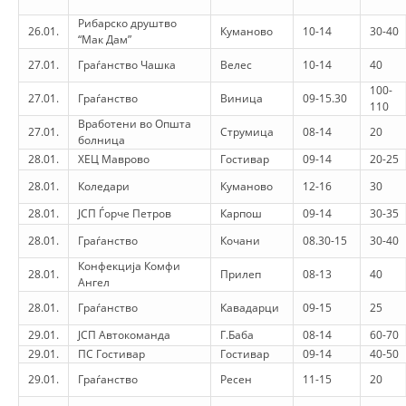
Рибарско друштво
26.01.
Куманово
10-14
30-40
“Мак Дам”
27.01.
Граѓанство Чашка
Велес
10-14
40
DORACAKË
100-
27.01.
Граѓанство
Виница
09-15.30
110
STRATEGJI
Вработени во Општа
27.01.
Струмица
08-14
20
болница
MATERIAL EDUKATIVO INFORMATIV
28.01.
ХЕЦ Маврово
Гостивар
09-14
20-25
28.01.
Коледари
Куманово
12-16
30
BROCHURES
28.01.
ЈСП Ѓорче Петров
Карпош
09-14
30-35
PRESENTATIONS
28.01.
Граѓанство
Кочани
08.30-15
30-40
Конфекција Комфи
28.01.
Прилеп
08-13
40
Ангел
28.01.
Граѓанство
Кавадарци
09-15
25
29.01.
ЈСП Автокоманда
Г.Баба
08-14
60-70
29.01.
ПС Гостивар
Гостивар
09-14
40-50
29.01.
Граѓанство
Ресен
11-15
20