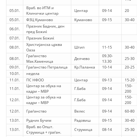
STRUKTURA E ORGANIZATËS
Враб. во ИТМ и
05.01.
Центар
09-14
20
Клинички центар
KONTAKT INFORMACIONE
05.01.
ФЗЦ Куманово
Куманово
09-15
30-40
Празник Бадник, ден
06.01.
пред Божиќ
07.01.
Празник Божиќ
LIGJI I KRYQIT TË KUQ
Христијанска црква
08.01.
Штип
11-15
30-40
Оаза
STATUTI I KRYQIT TË KUQ
Граѓанство
09.30-
08.01.
Делчево
25-30
Мак.Каменица
13.30
09.01.
Граѓанство Петралица
Кр.Паланка
10-14
20-25
10.01.
недела
11.01.
ПС НФОО
Центар
09-13
15-20
Центар за обука на
150-
ORGANIZIMI DHE ZHVILLIMI
11.01.
Г.Баба
09-14
кадри – МВР
200
Центар за обука на
150-
12.01.
Г.Баба
09-14
BORDI DREJTUES
кадри – МВР
200
12.01.
Граѓанство
KUVENDI
Велес
09-14
60-80
13.01.
Рудник Бучим
Радовиш
09-15
30-40
NIVELI I STRUKTURËS ORGANIZATIVE
Враб. во Општ.
13.01.
Струмица
08-14
25-30
Струмица + граѓан.
DISEMINIMI