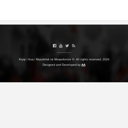
Kryqi i Kuq i Republikë së Maqedonisë ©. All rights reserved. 2026
Designed and Developed by
AA