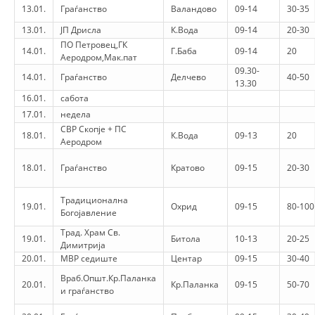
13.01.
Граѓанство
Валандово
09-14
30-35
DREJTA NDERKOMBETARE HUMANITARE
13.01.
ЈП Дрисла
К.Вода
09-14
20-30
ПО Петровец,ГК
PROMOVIMI I VLERAVE HUMANE
14.01.
Г.Баба
09-14
20
Аеродром,Мак.пат
PËRDORIMIN DHE MBROJTJEN E STEMËS
09.30-
14.01.
Граѓанство
Делчево
40-50
13.30
SOCIALO-HUMANITARE
16.01.
сабота
17.01.
недела
SI TË JEPNI DONACIONE
СВР Скопје + ПС
18.01.
К.Вода
09-13
20
Аеродром
PËRGATITSHMËRI DHE VEPRIM GJATË KATASTROFAVE
18.01.
Граѓанство
Кратово
09-15
20-30
EKIPE PËRGJIGJE DISASTER
Традиционална
STACIONIN E UJIT SHPËTIMIT – VODNO
19.01.
Охрид
09-15
80-100
Богојавление
EOK E CK
Трад. Храм Св.
19.01.
Битола
10-13
20-25
Димитрија
PROJEKTE
20.01.
МВР седиште
Центар
09-15
30-40
Враб.Општ.Кр.Паланка
MARRDHËNJE ME PUBLIKUN
20.01.
Кр.Паланка
09-15
50-70
и граѓанство
HULUMTIMI I OPINIONIT PUBLIK