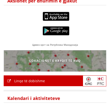
Aksionet për dhurimin e gjakut
Црвен крст на Република Македонија
LOKACIONET E KRYQIT TË KUQ
Linqe të dobishme
Kalendari i aktiviteteve