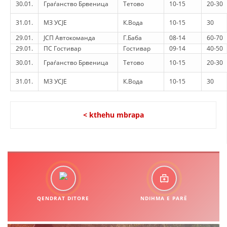
30.01.
Граѓанство Брвеница
Тетово
10-15
20-30
31.01.
МЗ УСЈЕ
К.Вода
10-15
30
29.01.
ЈСП Автокоманда
Г.Баба
08-14
60-70
29.01.
ПС Гостивар
Гостивар
09-14
40-50
30.01.
Граѓанство Брвеница
Тетово
10-15
20-30
31.01.
МЗ УСЈЕ
К.Вода
10-15
30
< kthehu mbrapa
QENDRAT DITORE
NDIHMA E PARË