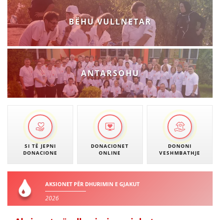
BËHU VULLNETAR
ANTARSOHU
SI TË JEPNI
DONACIONET
DONONI
DONACIONE
ONLINE
VESHMBATHJE
AKSIONET PËR DHURIMIN E GJAKUT
2026