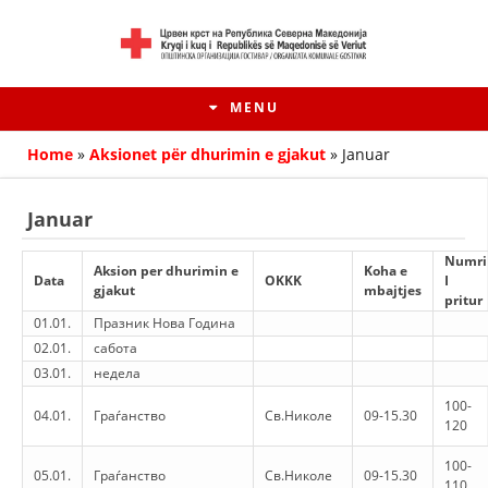
MENU
Home
»
Aksionet për dhurimin e gjakut
»
Januar
Januar
Numri
Aksion per dhurimin e
Koha e
Data
ОKKK
I
gjakut
mbajtjes
pritur
01.01.
Празник Нова Година
02.01.
сабота
03.01.
недела
100-
HISTORIA E LËVIZJES
04.01.
Граѓанство
Св.Николе
09-15.30
120
HISTORIA E KRYQIT TË KUQ
100-
05.01.
Граѓанство
Св.Николе
09-15.30
110