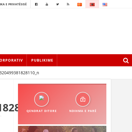
IKA E PRIVATËSISË
ORPORATIV
PUBLIKIME
320499381828110_n
1828110_n
QENDRAT DITORE
NDIHMA E PARË