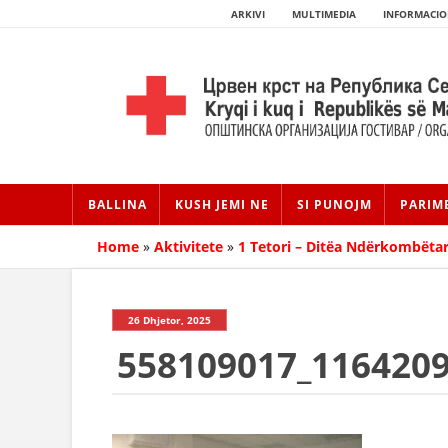
ARKIVI
MULTIMEDIA
INFORMACIO
BALLINA
KUSH JEMI NE
SI PUNOJM
PARIM
Home
»
Aktivitete
»
1 Tetori – Ditëa Ndërkombëta
26 Dhjetor, 2025
558109017_116420