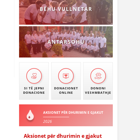
BËHU VULLNETAR
ANTARSOHU
SI TË JEPNI
DONACIONET
DONONI
DONACIONE
ONLINE
VESHMBATHJE
AKSIONET PËR DHURIMIN E GJAKUT
2026
Aksionet për dhurimin e gjakut