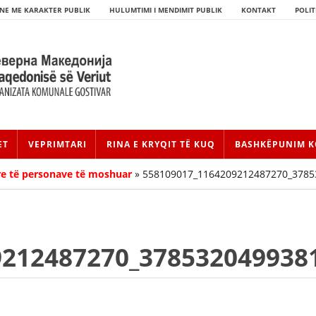
NE ME KARAKTER PUBLIK
HULUMTIMI I MENDIMIT PUBLIK
KONTAKT
POLIT
ET
VEPRIMTARI
RINA E KRYQIT TË KUQ
BASHKËPUNIM K
re të personave të moshuar
»
558109017_1164209212487270_3785
9212487270_378532049938
HISTORIA E LËVIZJES
HISTORIA E KRYQIT TË KUQ