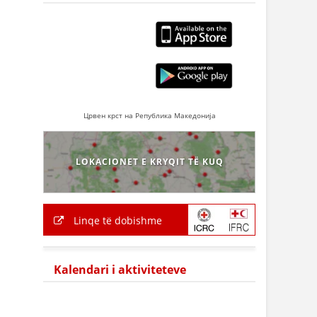
Црвен крст на Република Македонија
LOKACIONET E KRYQIT TË KUQ
Linqe të dobishme
Kalendari i aktiviteteve