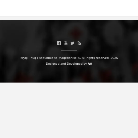
BASHKËPUNIM NDËRKOMBËTAR
MARRËVESHJE
PROJEKTE
SHËRBIMI PËR KËRKIM
VEPRIMTARI SHËNDETËSORE PREVENTIVE
Kryqi i Kuq i Republikë së Maqedonisë ©. All rights reserved. 2026
Designed and Developed by
AA
NDIHMA E PARË
DHURIMI I GJAKUT
MENAXHIM ME VULLNETARË
KUSH JEMI NE
VEPRIMTARI