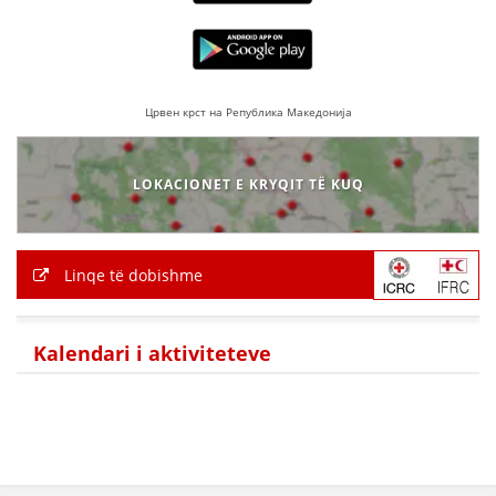
BASHKËPUNIM NDËRKOMBËTAR
MARRËVESHJE
Црвен крст на Република Македонија
PROJEKTE
SHËRBIMI PËR KËRKIM
LOKACIONET E KRYQIT TË KUQ
VEPRIMTARI SHËNDETËSORE PREVENTIVE
NDIHMA E PARË
Linqe të dobishme
DHURIMI I GJAKUT
MENAXHIM ME VULLNETARË
Kalendari i aktiviteteve
KUSH JEMI NE
VEPRIMTARI