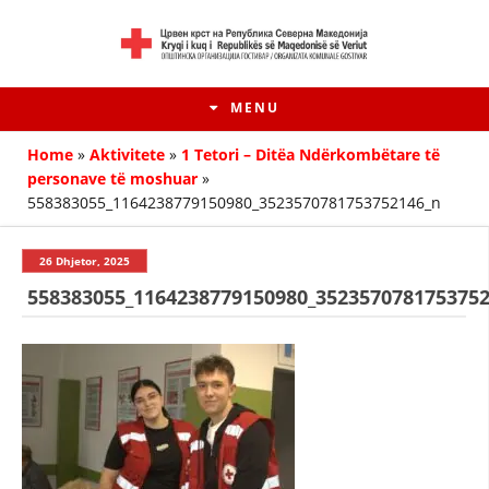
MENU
Home
»
Aktivitete
»
1 Tetori – Ditëa Ndërkombëtare të
personave të moshuar
»
558383055_1164238779150980_3523570781753752146_n
26 Dhjetor, 2025
558383055_1164238779150980_352357078175375
HISTORIA E LËVIZJES
HISTORIA E KRYQIT TË KUQ