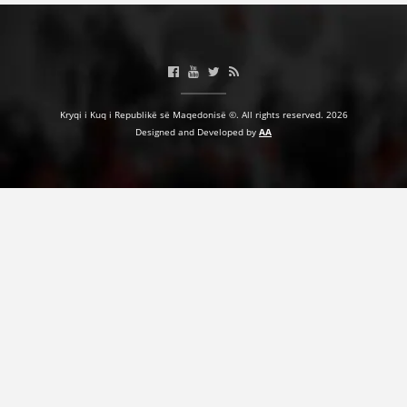
DORACAKË
Kryqi i Kuq i Republikë së Maqedonisë ©. All rights reserved. 2026
STRATEGJI
Designed and Developed by
AA
MATERIAL EDUKATIVO INFORMATIV
BROCHURES
PRESENTATIONS