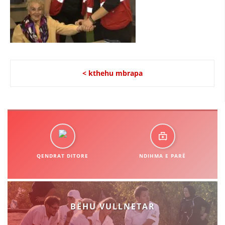
STRUKTURA E ORGANIZATËS
KONTAKT INFORMACIONE
LIGJI I KRYQIT TË KUQ
< kthehu mbrapa
STATUTI I KRYQIT TË KUQ
ORGANIZIMI DHE ZHVILLIMI
QENDRAT DITORE
NDIHMA E PARË
BORDI DREJTUES
KUVENDI
NIVELI I STRUKTURËS ORGANIZATIVE
BËHU VULLNETAR
DISEMINIMI