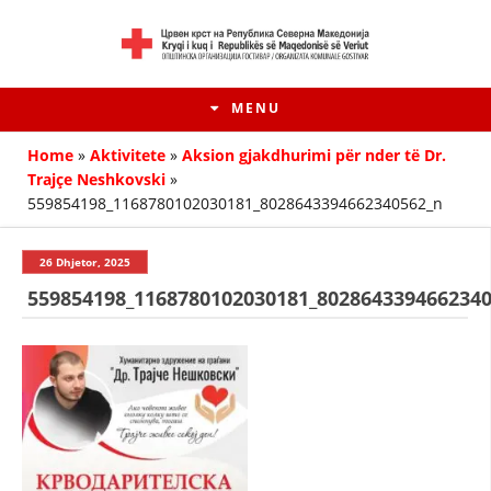
MENU
Home
»
Aktivitete
»
Aksion gjakdhurimi për nder të Dr.
Trajçe Neshkovski
»
559854198_1168780102030181_8028643394662340562_n
26 Dhjetor, 2025
559854198_1168780102030181_802864339466234
HISTORIA E LËVIZJES
HISTORIA E KRYQIT TË KUQ