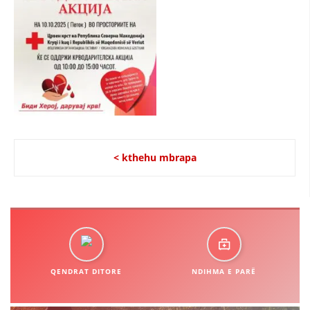
STRUKTURA E ORGANIZATËS
KONTAKT INFORMACIONE
LIGJI I KRYQIT TË KUQ
STATUTI I KRYQIT TË KUQ
< kthehu mbrapa
ORGANIZIMI DHE ZHVILLIMI
BORDI DREJTUES
KUVENDI
QENDRAT DITORE
NDIHMA E PARË
NIVELI I STRUKTURËS ORGANIZATIVE
DISEMINIMI