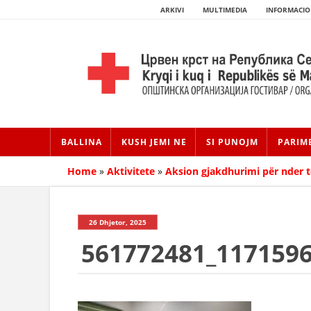
ARKIVI
MULTIMEDIA
INFORMACIO
BALLINA
KUSH JEMI NE
SI PUNOJM
PARIM
Home
»
Aktivitete
»
Aksion gjakdhurimi për nder t
26 Dhjetor, 2025
561772481_117159