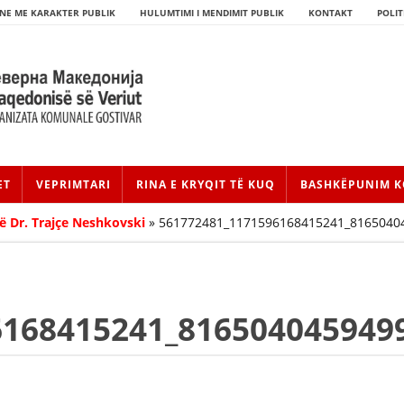
NE ME KARAKTER PUBLIK
HULUMTIMI I MENDIMIT PUBLIK
KONTAKT
POLIT
ET
VEPRIMTARI
RINA E KRYQIT TË KUQ
BASHKËPUNIM K
ë Dr. Trajçe Neshkovski
»
561772481_1171596168415241_8165040
6168415241_816504045949
HISTORIA E LËVIZJES
HISTORIA E KRYQIT TË KUQ