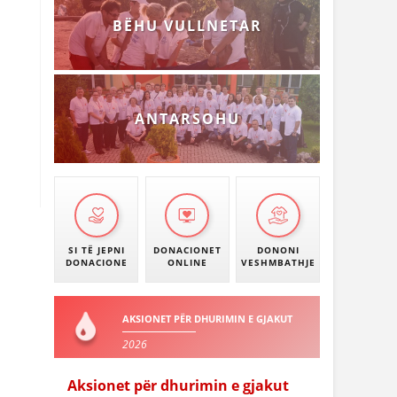
BËHU VULLNETAR
ANTARSOHU
SI TË JEPNI
DONACIONET
DONONI
DONACIONE
ONLINE
VESHMBATHJE
AKSIONET PËR DHURIMIN E GJAKUT
2026
Aksionet për dhurimin e gjakut