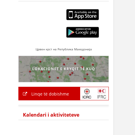
Црвен крст на Република Македонија
LOKACIONET E KRYQIT TË KUQ
Linqe të dobishme
Kalendari i aktiviteteve