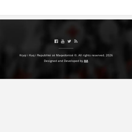
BASHKËPUNIM NDËRKOMBËTAR
MARRËVESHJE
PROJEKTE
SHËRBIMI PËR KËRKIM
VEPRIMTARI SHËNDETËSORE PREVENTIVE
Kryqi i Kuq i Republikë së Maqedonisë ©. All rights reserved. 2026
Designed and Developed by
AA
NDIHMA E PARË
DHURIMI I GJAKUT
MENAXHIM ME VULLNETARË
KUSH JEMI NE
VEPRIMTARI