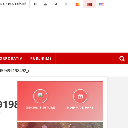
IKA E PRIVATËSISË
ORPORATIV
PUBLIKIME
459499198492_n
9198492_n
QENDRAT DITORE
NDIHMA E PARË