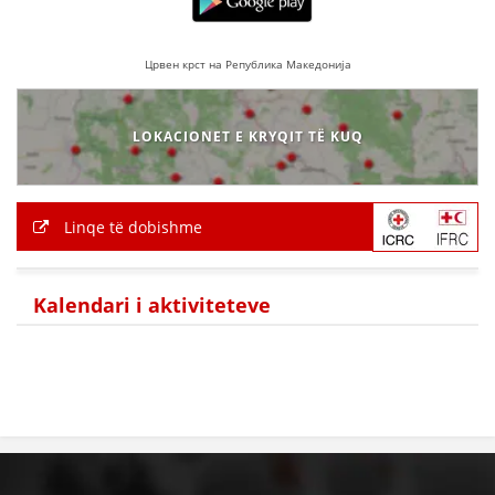
BASHKËPUNIM NDËRKOMBËTAR
Црвен крст на Република Македонија
MARRËVESHJE
PROJEKTE
LOKACIONET E KRYQIT TË KUQ
SHËRBIMI PËR KËRKIM
VEPRIMTARI SHËNDETËSORE PREVENTIVE
Linqe të dobishme
NDIHMA E PARË
DHURIMI I GJAKUT
Kalendari i aktiviteteve
MENAXHIM ME VULLNETARË
KUSH JEMI NE
VEPRIMTARI