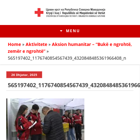
MENU
Home
»
Aktivitete
»
Aksion humanitar – “Bukë e ngrohtë,
zemër e ngrohtë”
»
565197402_1176740854567439_4320848485361966408_n
26 Dhjetor, 2025
565197402_1176740854567439_432084848536196
HISTORIA E LËVIZJES
HISTORIA E KRYQIT TË KUQ