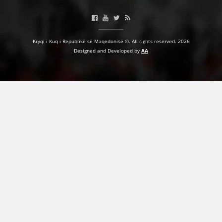
Kryqi i Kuq i Republikë së Maqedonisë ©. All rights reserved. 2026
DORACAKË
Designed and Developed by
AA
STRATEGJI
MATERIAL EDUKATIVO INFORMATIV
BROCHURES
PRESENTATIONS