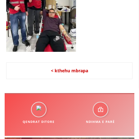
STRUKTURA E ORGANIZATËS
KONTAKT INFORMACIONE
LIGJI I KRYQIT TË KUQ
STATUTI I KRYQIT TË KUQ
< kthehu mbrapa
ORGANIZIMI DHE ZHVILLIMI
BORDI DREJTUES
KUVENDI
QENDRAT DITORE
NDIHMA E PARË
NIVELI I STRUKTURËS ORGANIZATIVE
DISEMINIMI