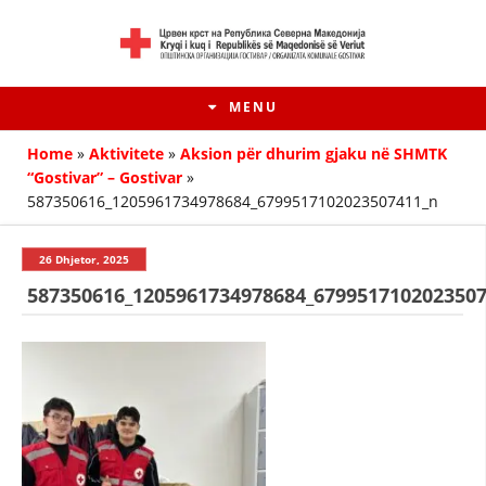
MENU
Home
»
Aktivitete
»
Aksion për dhurim gjaku në SHMTK
“Gostivar” – Gostivar
»
587350616_1205961734978684_6799517102023507411_n
26 Dhjetor, 2025
587350616_1205961734978684_679951710202350
HISTORIA E LËVIZJES
HISTORIA E KRYQIT TË KUQ