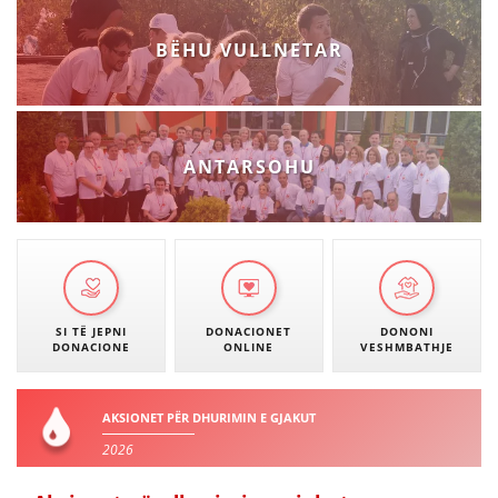
DREJTA NDERKOMBETARE HUMANITARE
BËHU VULLNETAR
PROMOVIMI I VLERAVE HUMANE
PËRDORIMIN DHE MBROJTJEN E STEMËS
SOCIALO-HUMANITARE
ANTARSOHU
SI TË JEPNI DONACIONE
PËRGATITSHMËRI DHE VEPRIM GJATË KATASTROFAVE
EKIPE PËRGJIGJE DISASTER
STACIONIN E UJIT SHPËTIMIT – VODNO
SI TË JEPNI
DONACIONET
DONONI
DONACIONE
ONLINE
VESHMBATHJE
EOK E CK
PROJEKTE
AKSIONET PËR DHURIMIN E GJAKUT
MARRDHËNJE ME PUBLIKUN
2026
HULUMTIMI I OPINIONIT PUBLIK