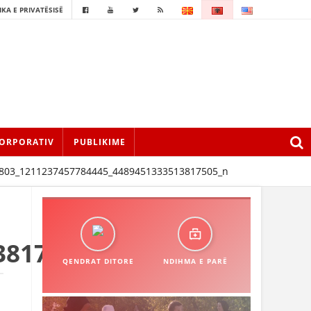
IKA E PRIVATËSISË
ORPORATIV
PUBLIKIME
803_1211237457784445_4489451333513817505_n
3817505_n
QENDRAT DITORE
NDIHMA E PARË