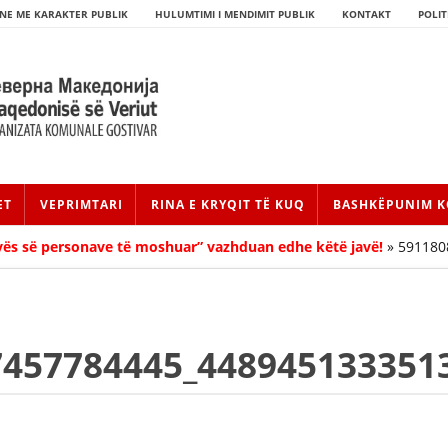
NE ME KARAKTER PUBLIK
HULUMTIMI I MENDIMIT PUBLIK
KONTAKT
POLIT
ET
VEPRIMTARI
RINA E KRYQIT TË KUQ
BASHKËPUNIM K
avës së personave të moshuar” vazhduan edhe këtë javë!
»
591180
7457784445_448945133351
HISTORIA E LËVIZJES
HISTORIA E KRYQIT TË KUQ