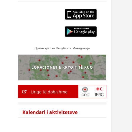
Црвен крст на Република Македонија
LOKACIONET E KRYQIT TË KUQ
Linqe të dobishme
Kalendari i aktiviteteve