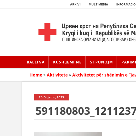
ARKIVI
MULTIMEDIA
INFORMACIO
BALLINA
KUSH JEMI NE
SI PUNOJM
PARIM
Home
»
Aktivitete
»
Aktivitetet për shënimin e “J
26 Dhjetor, 2025
591180803_121123