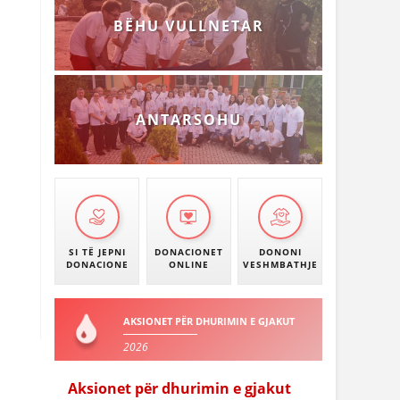
BËHU VULLNETAR
ANTARSOHU
SI TË JEPNI
DONACIONET
DONONI
DONACIONE
ONLINE
VESHMBATHJE
AKSIONET PËR DHURIMIN E GJAKUT
2026
Aksionet për dhurimin e gjakut