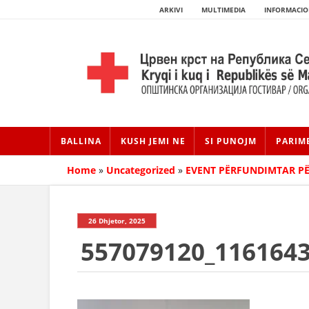
ARKIVI
MULTIMEDIA
INFORMACIO
BALLINA
KUSH JEMI NE
SI PUNOJM
PARIM
Home
»
Uncategorized
»
EVENT PËRFUNDIMTAR PË
26 Dhjetor, 2025
557079120_116164