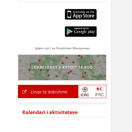
Црвен крст на Република Македонија
LOKACIONET E KRYQIT TË KUQ
Linqe të dobishme
Kalendari i aktiviteteve