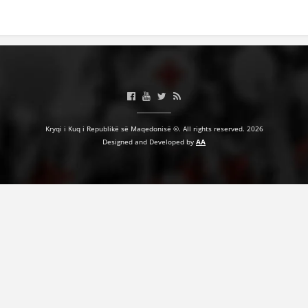
BASHKËPUNIM NDËRKOMBËTAR
MARRËVESHJE
PROJEKTE
SHËRBIMI PËR KËRKIM
VEPRIMTARI SHËNDETËSORE PREVENTIVE
Kryqi i Kuq i Republikë së Maqedonisë ©. All rights reserved. 2026
Designed and Developed by
AA
NDIHMA E PARË
DHURIMI I GJAKUT
MENAXHIM ME VULLNETARË
KUSH JEMI NE
VEPRIMTARI