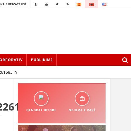
IKA E PRIVATËSISË
ORPORATIV
PUBLIKIME
261683_n
2261683_n
QENDRAT DITORE
NDIHMA E PARË