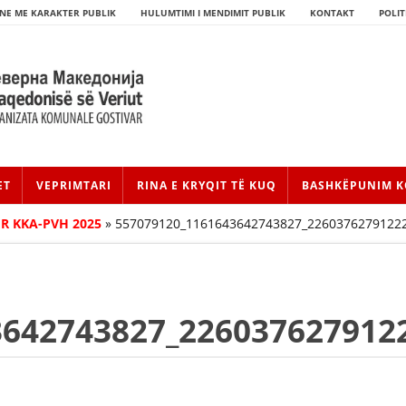
NE ME KARAKTER PUBLIK
HULUMTIMI I MENDIMIT PUBLIK
KONTAKT
POLIT
ET
VEPRIMTARI
RINA E KRYQIT TË KUQ
BASHKËPUNIM K
R KKA-PVH 2025
»
557079120_1161643642743827_2260376279122
3642743827_226037627912
HISTORIA E LËVIZJES
HISTORIA E KRYQIT TË KUQ