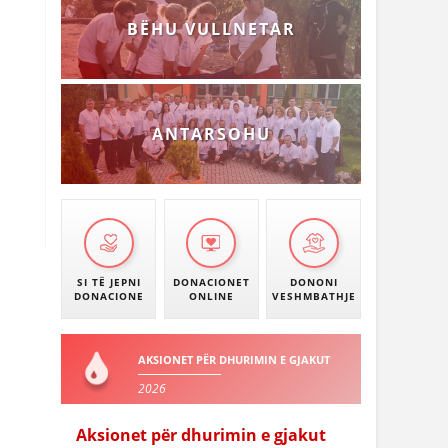
BËHU VULLNETAR
ANTARSOHU
SI TË JEPNI
DONACIONET
DONONI
DONACIONE
ONLINE
VESHMBATHJE
AKSIONET PËR DHURIMIN E GJAKUT
2026
Aksionet për dhurimin e gjakut