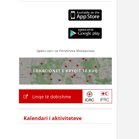
Црвен крст на Република Македонија
LOKACIONET E KRYQIT TË KUQ
Linqe të dobishme
Kalendari i aktiviteteve