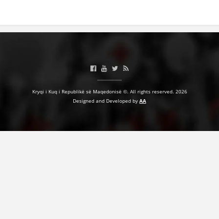
BASHKËPUNIM NDËRKOMBËTAR
MARRËVESHJE
PROJEKTE
SHËRBIMI PËR KËRKIM
VEPRIMTARI SHËNDETËSORE PREVENTIVE
Kryqi i Kuq i Republikë së Maqedonisë ©. All rights reserved. 2026
Designed and Developed by
AA
NDIHMA E PARË
DHURIMI I GJAKUT
MENAXHIM ME VULLNETARË
KUSH JEMI NE
VEPRIMTARI