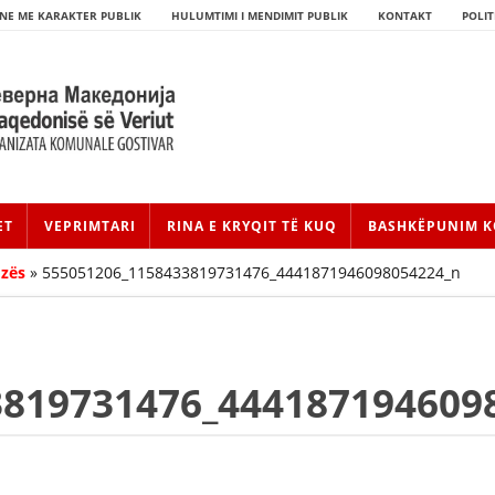
NE ME KARAKTER PUBLIK
HULUMTIMI I MENDIMIT PUBLIK
KONTAKT
POLIT
ET
VEPRIMTARI
RINA E KRYQIT TË KUQ
BASHKËPUNIM K
ozës
»
555051206_1158433819731476_4441871946098054224_n
3819731476_444187194609
HISTORIA E LËVIZJES
HISTORIA E KRYQIT TË KUQ