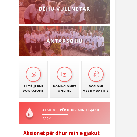
BËHU VULLNETAR
ANTARSOHU
SI TË JEPNI
DONACIONET
DONONI
DONACIONE
ONLINE
VESHMBATHJE
AKSIONET PËR DHURIMIN E GJAKUT
2026
Aksionet për dhurimin e gjakut