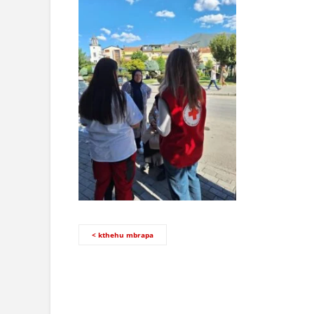
< kthehu mbrapa