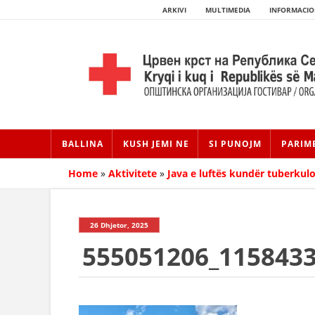
ARKIVI
MULTIMEDIA
INFORMACIO
BALLINA
KUSH JEMI NE
SI PUNOJM
PARIM
Home
»
Aktivitete
»
Java e luftës kundër tuberkul
26 Dhjetor, 2025
555051206_115843