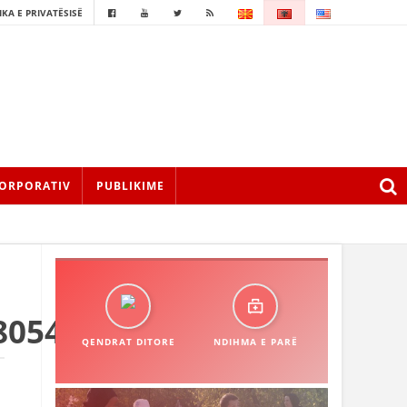
IKA E PRIVATËSISË
ORPORATIV
PUBLIKIME
8054224_n
QENDRAT DITORE
NDIHMA E PARË