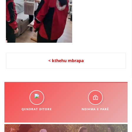
STRUKTURA E ORGANIZATËS
KONTAKT INFORMACIONE
LIGJI I KRYQIT TË KUQ
STATUTI I KRYQIT TË KUQ
< kthehu mbrapa
ORGANIZIMI DHE ZHVILLIMI
BORDI DREJTUES
KUVENDI
QENDRAT DITORE
NDIHMA E PARË
NIVELI I STRUKTURËS ORGANIZATIVE
DISEMINIMI