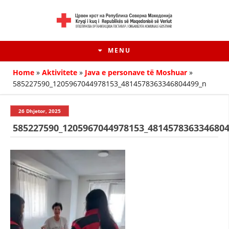
MENU
Home
»
Aktivitete
»
Javа е personave të Moshuar
»
585227590_1205967044978153_4814578363346804499_n
26 Dhjetor, 2025
585227590_1205967044978153_481457836334680
HISTORIA E LËVIZJES
HISTORIA E KRYQIT TË KUQ