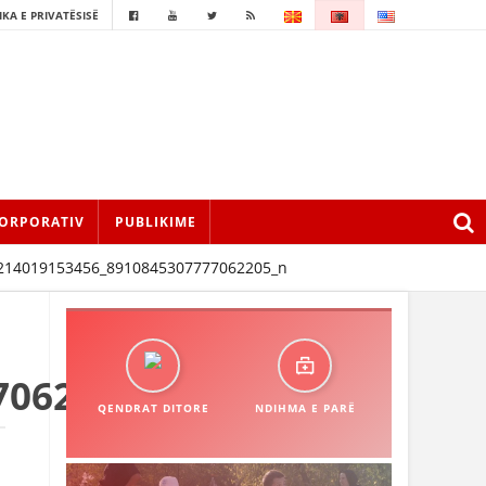
IKA E PRIVATËSISË
ORPORATIV
PUBLIKIME
214019153456_8910845307777062205_n
7062205_n
QENDRAT DITORE
NDIHMA E PARË