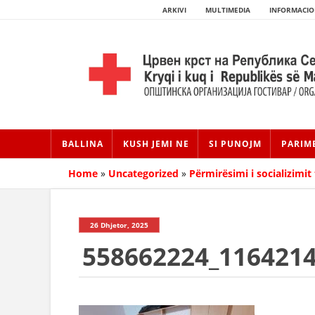
ARKIVI
MULTIMEDIA
INFORMACIO
BALLINA
KUSH JEMI NE
SI PUNOJM
PARIM
Home
»
Uncategorized
»
Përmirësimi i socializimit
26 Dhjetor, 2025
558662224_116421