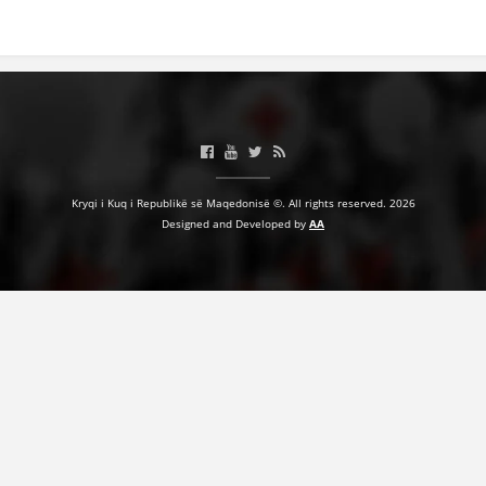
BASHKËPUNIM NDËRKOMBËTAR
MARRËVESHJE
PROJEKTE
SHËRBIMI PËR KËRKIM
VEPRIMTARI SHËNDETËSORE PREVENTIVE
Kryqi i Kuq i Republikë së Maqedonisë ©. All rights reserved. 2026
Designed and Developed by
AA
NDIHMA E PARË
DHURIMI I GJAKUT
MENAXHIM ME VULLNETARË
KUSH JEMI NE
VEPRIMTARI