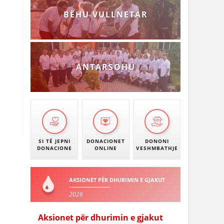
BËHU VULLNETAR
ANTARSOHU
SI TË JEPNI
DONACIONET
DONONI
DONACIONE
ONLINE
VESHMBATHJE
AKSIONET PËR DHURIMIN E GJAKUT
2026
Aksionet për dhurimin e gjakut