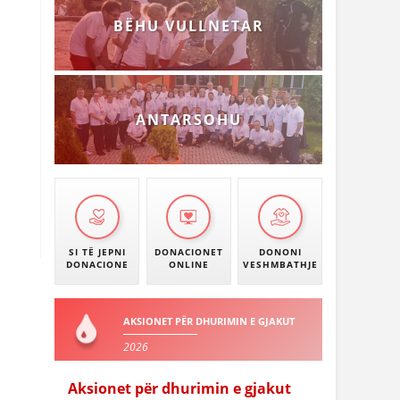
BËHU VULLNETAR
ANTARSOHU
SI TË JEPNI
DONACIONET
DONONI
DONACIONE
ONLINE
VESHMBATHJE
AKSIONET PËR DHURIMIN E GJAKUT
2026
Aksionet për dhurimin e gjakut