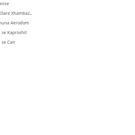
STRUKTURA E ORGANIZATËS
onise
, Dare Xhambaz,,
KONTAKT INFORMACIONE
 komuna Aerodom
 se Kaproshit
LIGJI I KRYQIT TË KUQ
 se Cair
STATUTI I KRYQIT TË KUQ
ORGANIZIMI DHE ZHVILLIMI
BORDI DREJTUES
KUVENDI
NIVELI I STRUKTURËS ORGANIZATIVE
DISEMINIMI