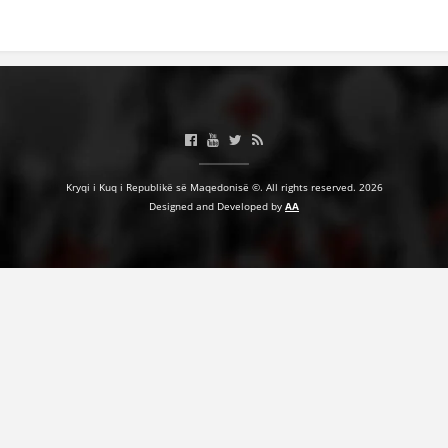
BASHKËPUNIM NDËRKOMBËTAR
MARRËVESHJE
PROJEKTE
SHËRBIMI PËR KËRKIM
VEPRIMTARI SHËNDETËSORE PREVENTIVE
Kryqi i Kuq i Republikë së Maqedonisë ©. All rights reserved. 2026
Designed and Developed by
AA
NDIHMA E PARË
DHURIMI I GJAKUT
MENAXHIM ME VULLNETARË
KUSH JEMI NE
VEPRIMTARI