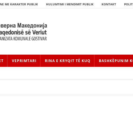
NE ME KARAKTER PUBLIK
HULUMTIMI I MENDIMIT PUBLIK
KONTAKT
POLIT
ET
VEPRIMTARI
RINA E KRYQIT TË KUQ
BASHKËPUNIM K
HISTORIA E LËVIZJES
HISTORIA E KRYQIT TË KUQ