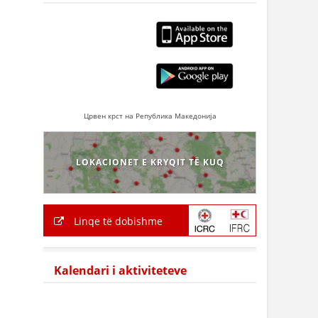
Црвен крст на Република Македонија
LOKACIONET E KRYQIT TË KUQ
Linqe të dobishme
Kalendari i aktiviteteve