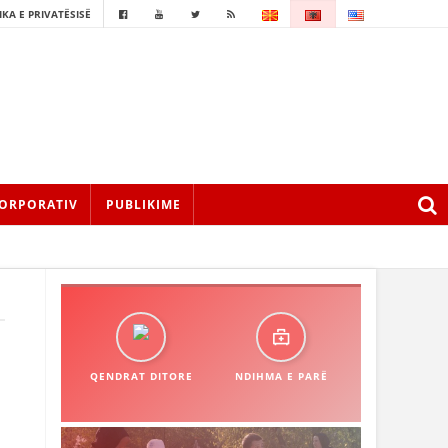
IKA E PRIVATËSISË
ORPORATIV
PUBLIKIME
QENDRAT DITORE
NDIHMA E PARË