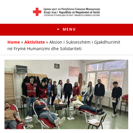
MENU
Home
»
Aktivitete
»
Aksion i Suksesshëm i Gjakdhurimit
në Frymë Humanizmi dhe Solidariteti
HISTORIA E LËVIZJES
HISTORIA E KRYQIT TË KUQ