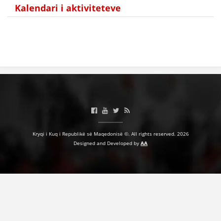
Kalendari i aktiviteteve
Kryqi i Kuq i Republikë së Maqedonisë ©. All rights reserved. 2026
Designed and Developed by
AA