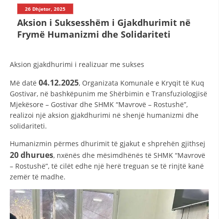
STRUKTURA E ORGANIZATËS
26 Dhjetor, 2025
Aksion i Suksesshëm i Gjakdhurimit në
KONTAKT INFORMACIONE
Frymë Humanizmi dhe Solidariteti
LIGJI I KRYQIT TË KUQ
Aksion gjakdhurimi i realizuar me sukses
STATUTI I KRYQIT TË KUQ
04.12.2025
Më datë
, Organizata Komunale e Kryqit të Kuq
Gostivar, në bashkëpunim me Shërbimin e Transfuziologjisë
Mjekësore – Gostivar dhe SHMK “Mavrovë – Rostushë”,
realizoi një aksion gjakdhurimi në shenjë humanizmi dhe
solidariteti.
ORGANIZIMI DHE ZHVILLIMI
Humanizmin përmes dhurimit të gjakut e shprehën gjithsej
20 dhurues
, nxënës dhe mësimdhënës të SHMK “Mavrovë
BORDI DREJTUES
– Rostushë”, të cilët edhe një herë treguan se të rinjtë kanë
zemër të madhe.
KUVENDI
NIVELI I STRUKTURËS ORGANIZATIVE
DISEMINIMI