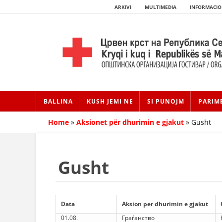
ARKIVI
MULTIMEDIA
INFORMACIO
BALLINA
KUSH JEMI NE
SI PUNOJM
PARIM
Home
»
Aksionet për dhurimin e gjakut
»
Gusht
Gusht
Data
Aksion per dhurimin e gjakut
01.08.
Граѓанство