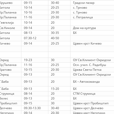
STRUKTURA E ORGANIZATËS
Крушево
09-15
30-40
Градски пазар
Битола
10-14
20-25
с. Трново
KONTAKT INFORMACIONE
Кр.Паланка
10-16
20-30
с. Трново
Кр.Паланка
11-16
20-30
с. Петралица
Гевгелија
10-14
20
Св.Николе
09-14
20
Дом на култура
LIGJI I KRYQIT TË KUQ
Битола
08-13
30-35
БХ
Битола
07.30-12
40-50
STATUTI I KRYQIT TË KUQ
Кичево
09-14
20-25
Црвен крст Кичево
Охрид
19-23
30
ОУ Св.Климент Охридски
Кр,Паланка
11-16
20-25
Осн. учил. С. Радибуш
Кратово
10-15
20-30
Црква Света Петка
ORGANIZIMI DHE ZHVILLIMI
Охрид
09-13
20
ОУ Св.Климент Охридски
Г.Баба
09-13
20
БХ – Автокоманда
BORDI DREJTUES
Г.Баба
09-13
15-20
БХ
KUVENDI
Струмица
08-14
20
СТМ Струмица
Велес
09-13
20
БХ
NIVELI I STRUKTURËS ORGANIZATIVE
Пробиштип
09-15
30
Црвен крст Пробиштип
Делчево
09.30-13.30
30-40
Црвен крст Делчево
DISEMINIMI
Неготино
09-14
20-30
Црвен крст Неготино