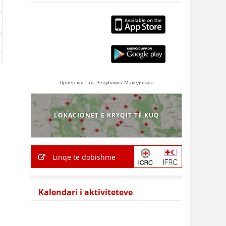
Црвен крст на Република Македонија
LOKACIONET E KRYQIT TË KUQ
Linqe të dobishme
Kalendari i aktiviteteve