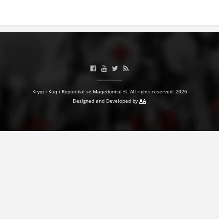
BASHKËPUNIM NDËRKOMBËTAR
MARRËVESHJE
PROJEKTE
SHËRBIMI PËR KËRKIM
VEPRIMTARI SHËNDETËSORE PREVENTIVE
Kryqi i Kuq i Republikë së Maqedonisë ©. All rights reserved. 2026
Designed and Developed by
AA
NDIHMA E PARË
DHURIMI I GJAKUT
MENAXHIM ME VULLNETARË
KUSH JEMI NE
VEPRIMTARI