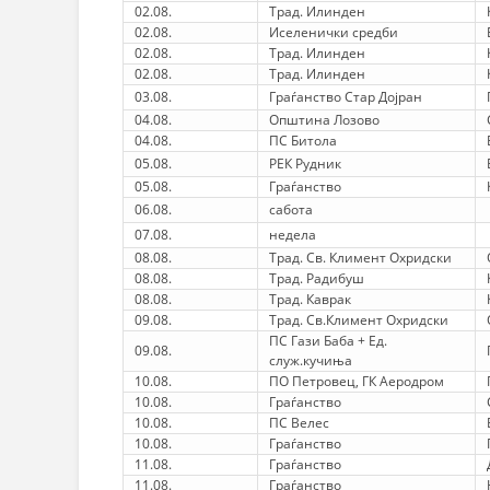
02.08.
Трад. Илинден
02.08.
Иселенички средби
02.08.
Трад. Илинден
02.08.
Трад. Илинден
03.08.
Граѓанство Стар Дојран
04.08.
Општина Лозово
04.08.
ПС Битола
05.08.
РЕК Рудник
05.08.
Граѓанство
06.08.
сабота
07.08.
недела
08.08.
Трад. Св. Климент Охридски
08.08.
Трад. Радибуш
08.08.
Трад. Каврак
09.08.
Трад. Св.Климент Охридски
ПС Гази Баба + Ед.
09.08.
служ.кучиња
10.08.
ПО Петровец, ГК Аеродром
10.08.
Граѓанство
10.08.
ПС Велес
10.08.
Граѓанство
11.08.
Граѓанство
11.08.
Граѓанство