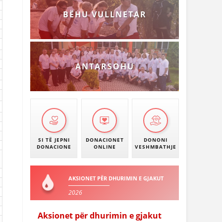
BËHU VULLNETAR
ANTARSOHU
SI TË JEPNI
DONACIONET
DONONI
DONACIONE
ONLINE
VESHMBATHJE
AKSIONET PËR DHURIMIN E GJAKUT
2026
Aksionet për dhurimin e gjakut