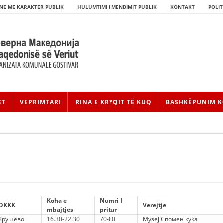
NE ME KARAKTER PUBLIK
HULUMTIMI I MENDIMIT PUBLIK
KONTAKT
POLIT
ET
VEPRIMTARI
RINA E KRYQIT TË KUQ
BASHKËPUNIM K
HISTORIA E LËVIZJES
Koha e
Numri I
OKKK
Verejtje
HISTORIA E KRYQIT TË KUQ
mbajtjes
pritur
Крушево
16.30-22.30
70-80
Музеј Спомен куќа