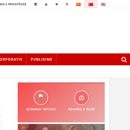
IKA E PRIVATËSISË
ORPORATIV
PUBLIKIME
QENDRAT DITORE
NDIHMA E PARË