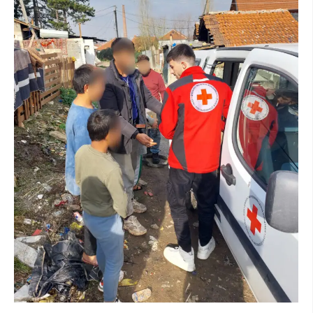
DREJTA NDERKOMBETARE HUMANITARE
PROMOVIMI I VLERAVE HUMANE
PËRDORIMIN DHE MBROJTJEN E STEMËS
SOCIALO-HUMANITARE
SI TË JEPNI DONACIONE
PËRGATITSHMËRI DHE VEPRIM GJATË KATASTROFAVE
EKIPE PËRGJIGJE DISASTER
STACIONIN E UJIT SHPËTIMIT – VODNO
EOK E CK
PROJEKTE
MARRDHËNJE ME PUBLIKUN
HULUMTIMI I OPINIONIT PUBLIK