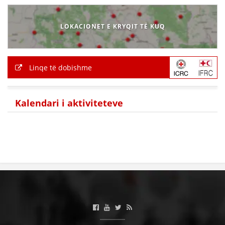
LOKACIONET E KRYQIT TË KUQ
Linqe të dobishme
Kalendari i aktiviteteve