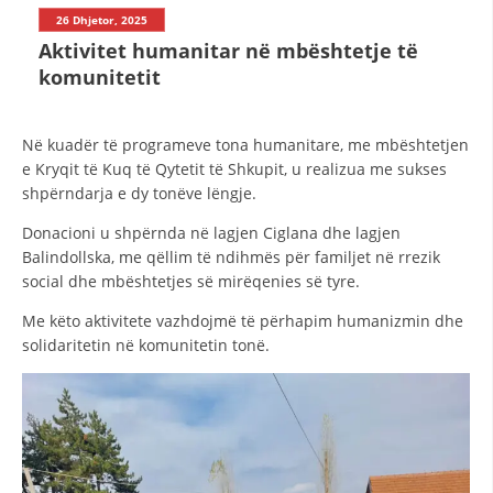
STRUKTURA E ORGANIZATËS
26 Dhjetor, 2025
Aktivitet humanitar në mbështetje të
KONTAKT INFORMACIONE
komunitetit
LIGJI I KRYQIT TË KUQ
Në kuadër të programeve tona humanitare, me mbështetjen
e Kryqit të Kuq të Qytetit të Shkupit, u realizua me sukses
STATUTI I KRYQIT TË KUQ
shpërndarja e dy tonëve lëngje.
Donacioni u shpërnda në lagjen Ciglana dhe lagjen
Balindollska, me qëllim të ndihmës për familjet në rrezik
social dhe mbështetjes së mirëqenies së tyre.
ORGANIZIMI DHE ZHVILLIMI
Me këto aktivitete vazhdojmë të përhapim humanizmin dhe
solidaritetin në komunitetin tonë.
BORDI DREJTUES
KUVENDI
NIVELI I STRUKTURËS ORGANIZATIVE
DISEMINIMI