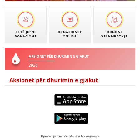
DORACAKË
SI TË JEPNI
DONACIONET
DONONI
DONACIONE
ONLINE
VESHMBATHJE
STRATEGJI
MATERIAL EDUKATIVO INFORMATIV
AKSIONET PËR DHURIMIN E GJAKUT
BROCHURES
2026
PRESENTATIONS
Aksionet për dhurimin e gjakut
Црвен крст на Република Македонија