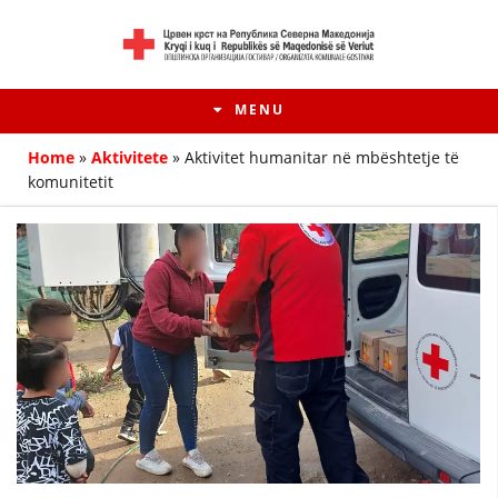
MENU
Home
»
Aktivitete
»
Aktivitet humanitar në mbështetje të
komunitetit
HISTORIA E LËVIZJES
HISTORIA E KRYQIT TË KUQ