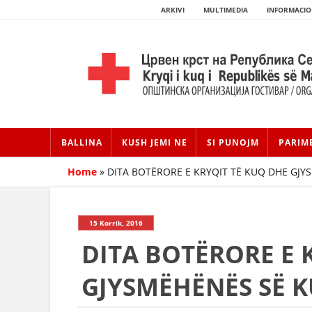
ARKIVI
MULTIMEDIA
INFORMACIO
BALLINA
KUSH JEMI NE
SI PUNOJM
PARIM
Home
»
DITA BOTËRORE E KRYQIT TË KUQ DHE GJY
15 Korrik, 2016
DITA BOTËRORE E 
GJYSMËHËNËS SË 