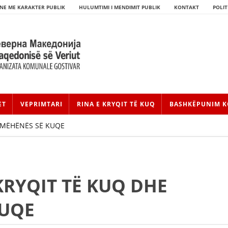
NE ME KARAKTER PUBLIK
HULUMTIMI I MENDIMIT PUBLIK
KONTAKT
POLIT
ET
VEPRIMTARI
RINA E KRYQIT TË KUQ
BASHKËPUNIM K
SMËHËNËS SË KUQE
KRYQIT TË KUQ DHE
HISTORIA E LËVIZJES
KUQE
HISTORIA E KRYQIT TË KUQ