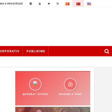
IKA E PRIVATËSISË
ORPORATIV
PUBLIKIME
QENDRAT DITORE
NDIHMA E PARË