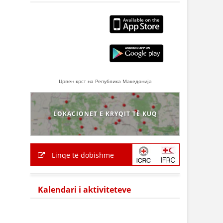
Црвен крст на Република Македонија
LOKACIONET E KRYQIT TË KUQ
Linqe të dobishme
Kalendari i aktiviteteve