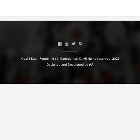
BASHKËPUNIM NDËRKOMBËTAR
MARRËVESHJE
PROJEKTE
SHËRBIMI PËR KËRKIM
VEPRIMTARI SHËNDETËSORE PREVENTIVE
Kryqi i Kuq i Republikë së Maqedonisë ©. All rights reserved. 2026
Designed and Developed by
AA
NDIHMA E PARË
DHURIMI I GJAKUT
MENAXHIM ME VULLNETARË
KUSH JEMI NE
VEPRIMTARI