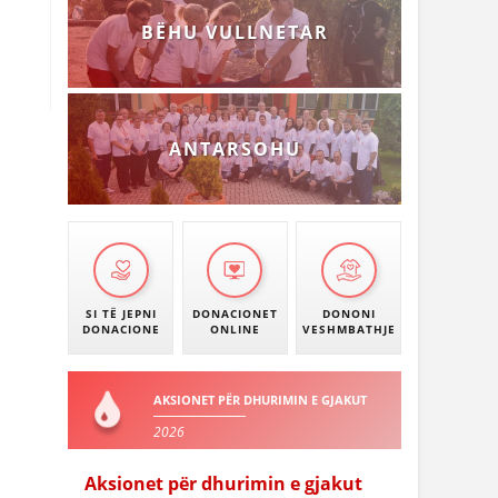
BËHU VULLNETAR
ANTARSOHU
SI TË JEPNI
DONACIONET
DONONI
DONACIONE
ONLINE
VESHMBATHJE
AKSIONET PËR DHURIMIN E GJAKUT
2026
Aksionet për dhurimin e gjakut