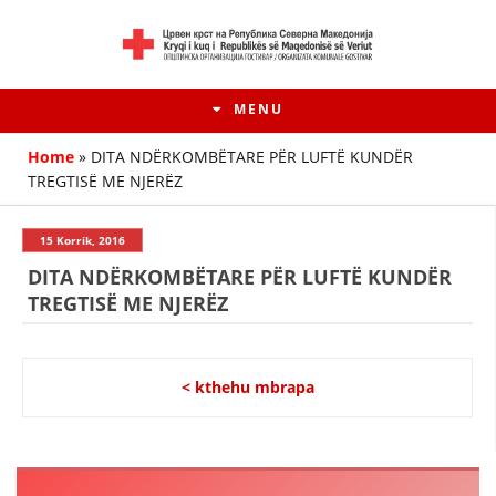
MENU
Home
»
DITA NDËRKOMBËTARE PËR LUFTË KUNDËR
TREGTISË ME NJERËZ
15 Korrik, 2016
DITA NDËRKOMBËTARE PËR LUFTË KUNDËR
TREGTISË ME NJERËZ
< kthehu mbrapa
HISTORIA E LËVIZJES
HISTORIA E KRYQIT TË KUQ