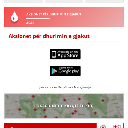
DREJTA NDERKOMBETARE HUMANITARE
AKSIONET PËR DHURIMIN E GJAKUT
PROMOVIMI I VLERAVE HUMANE
2026
PËRDORIMIN DHE MBROJTJEN E STEMËS
Aksionet për dhurimin e gjakut
SOCIALO-HUMANITARE
SI TË JEPNI DONACIONE
PËRGATITSHMËRI DHE VEPRIM GJATË KATASTROFAVE
EKIPE PËRGJIGJE DISASTER
STACIONIN E UJIT SHPËTIMIT – VODNO
Црвен крст на Република Македонија
EOK E CK
PROJEKTE
LOKACIONET E KRYQIT TË KUQ
MARRDHËNJE ME PUBLIKUN
HULUMTIMI I OPINIONIT PUBLIK