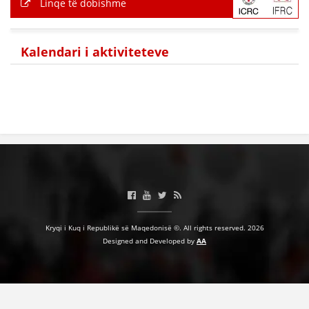
Linqe të dobishme
BASHKËPUNIM NDËRKOMBËTAR
MARRËVESHJE
Kalendari i aktiviteteve
PROJEKTE
SHËRBIMI PËR KËRKIM
VEPRIMTARI SHËNDETËSORE PREVENTIVE
NDIHMA E PARË
DHURIMI I GJAKUT
MENAXHIM ME VULLNETARË
Kryqi i Kuq i Republikë së Maqedonisë ©. All rights reserved. 2026
Designed and Developed by
AA
KUSH JEMI NE
VEPRIMTARI