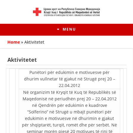
MENU
Home
»
Aktivitetet
Aktivitetet
Punëtori për edukimin e motivuesve për
dhurim vullnetar të gjakut në Strugë prej 20 –
22.04.2012
Në organizim të Kryqit të Kuq të Republikës së
Maqedonisë në periudhën prej 20 – 22.04.2012
në Qendrën për edukimin e kuadrove
“Solferino” në Strugë u mbajt punëtori për
HISTORIA E LËVIZJES
edukimin e motivuesve në dhurimin e gjakut
HISTORIA E KRYQIT TË KUQ
për shqiptarët, turqit, romët dhe për serbët. Në
seminar morën pjesë 20 motivues të rinj të