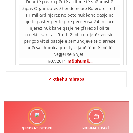
Duar të pastra për të ardhme të shëndoshë
Sipas Organizatës Shëndetësore Botërore rreth
BASHKËPUNIM NDËRKOMBËTAR
1,1 miliard njerëz në botë nuk kanë qasje në
MARRËVESHJE
ujë të pastër për të pirë përderisa 2,4 miliard
njerëz nuk kanë qasje në çfarëdo lloji të
PROJEKTE
objektit sanitar. Rreth 2 milion njerëz vdesin
për çdo vit si pasojë e sëmundjeve të diarresë
SHËRBIMI PËR KËRKIM
ndërsa shumica prej tyre janë fëmijë më të
VEPRIMTARI SHËNDETËSORE PREVENTIVE
vegjël se 5 vjet.
4/07/2011
më shumë…
NDIHMA E PARË
DHURIMI I GJAKUT
< kthehu mbrapa
MENAXHIM ME VULLNETARË
KUSH JEMI NE
VEPRIMTARI
QENDRAT DITORE
NDIHMA E PARË