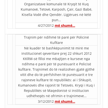
STRUKTURA E ORGANIZATËS
Organizatave komunale të Kryqit të Kuq
Kumanovë, Tetovë, Karposh, Çair, Gazi Babë,
KONTAKT INFORMACIONE
Kisella Vodë dhe Qendër. Ligjërues në këtë
pun…
4/27/2012
më shumë…
LIGJI I KRYQIT TË KUQ
Trajnim për ndihmë të parë për Policinë
STATUTI I KRYQIT TË KUQ
Kufitare
Në kuadër të bashkëpunimit të mirë me
institucionet qeveritare prej 22 shkurt 2012
KKRM-së filloi me mbajtjen e kurseve nga
ndihma e parë për të punësuarit e Policisë
kufitare. Trajnimet do të realizohen gjatë gjithë
ORGANIZIMI DHE ZHVILLIMI
vitit dhe do të përfshihen të punësuarit e tre
BORDI DREJTUES
rajoneve kufitare të republikës: ai i Shkupit,
Kumanovës dhe rajonit të Tetovës. Kryqi i Kuq i
KUVENDI
Republikës së Maqedonisë si institucion
udhëheqës në ofrimin e trajnimeve…
NIVELI I STRUKTURËS ORGANIZATIVE
3/12/2012
më shumë…
DISEMINIMI