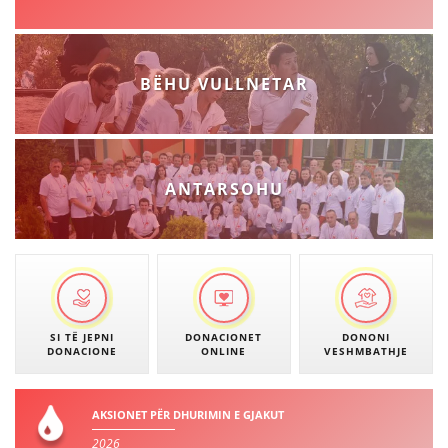
BËHU VULLNETAR
DORACAKË
STRATEGJI
MATERIAL EDUKATIVO INFORMATIV
ANTARSOHU
BROCHURES
PRESENTATIONS
SI TË JEPNI
DONACIONET
DONONI
DONACIONE
ONLINE
VESHMBATHJE
AKSIONET PËR DHURIMIN E GJAKUT
2026