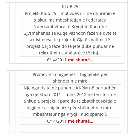
KLUB 25
DREJTA NDERKOMBETARE HUMANITARE
Projekti Klub 25 – motivues i ri në dhurimin e
PROMOVIMI I VLERAVE HUMANE
gjakut, me mbështetjen e Federatës
Ndërkombëtare të Kryqit të Kuq dhe
PËRDORIMIN DHE MBROJTJEN E STEMËS
Gjysmëhënës së Kuqe vazhdon fazën e dytë të
aktiviteteve të projektit.Gjatë zbatimit të
SOCIALO-HUMANITARE
projektit, kjo fazë do të jetë duke punuar në
rekrutimin e anëtarëve të rinj…
SI TË JEPNI DONACIONE
6/14/2011
më shumë…
PËRGATITSHMËRI DHE VEPRIM GJATË KATASTROFAVE
Promovimi i higjienës – higjienike për
EKIPE PËRGJIGJE DISASTER
shëndetin e mirë
STACIONIN E UJIT SHPËTIMIT – VODNO
Një nga risitë në punën e KKRM në periudhën
nga qershori 2011 – mars 2012 në territorin e
EOK E CK
Shkupit, projekti i parë do të zbatohet Nxitja e
higjienës – higjienike për shëndetin e mirë,
PROJEKTE
mbështetur nga Kryqi i Kuq spanjoll.
MARRDHËNJE ME PUBLIKUN
6/14/2011
më shumë…
HULUMTIMI I OPINIONIT PUBLIK