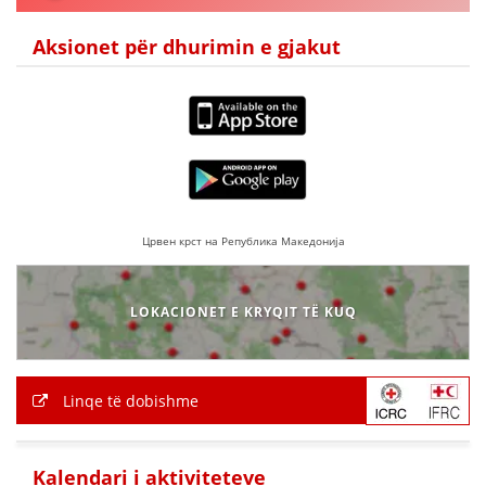
Aksionet për dhurimin e gjakut
Црвен крст на Република Македонија
LOKACIONET E KRYQIT TË KUQ
Linqe të dobishme
Kalendari i aktiviteteve