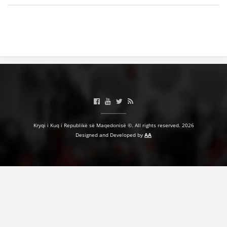
Kryqi i Kuq i Republikë së Maqedonisë ©. All rights reserved. 2026
Designed and Developed by
AA